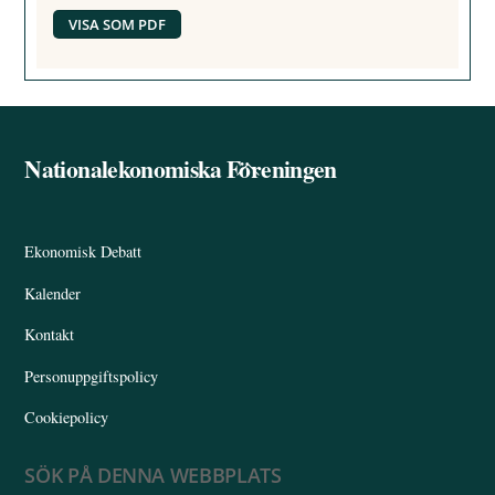
VISA SOM PDF
Nationalekonomiska Föreningen
Back
To
Top
Ekonomisk Debatt
Kalender
Kontakt
Personuppgiftspolicy
Cookiepolicy
SÖK PÅ DENNA WEBBPLATS