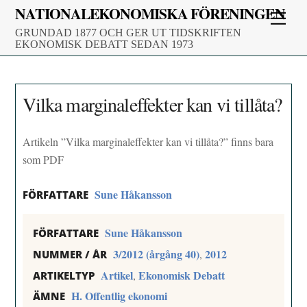
Skip
NATIONALEKONOMISKA FÖRENINGEN
Men
to
GRUNDAD 1877 OCH GER UT TIDSKRIFTEN
content
EKONOMISK DEBATT SEDAN 1973
Vilka marginaleffekter kan vi tillåta?
Artikeln ”Vilka marginaleffekter kan vi tillåta?” finns bara
som PDF
Sune Håkansson
FÖRFATTARE
Sune Håkansson
FÖRFATTARE
3/2012 (årgång 40)
2012
,
NUMMER / ÅR
Artikel
Ekonomisk Debatt
,
ARTIKELTYP
H. Offentlig ekonomi
ÄMNE