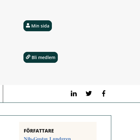
Min sida
Bli medlem
LinkedIn
Twitter
Facebook
FÖRFATTARE
Nils-Gustav Lundgren