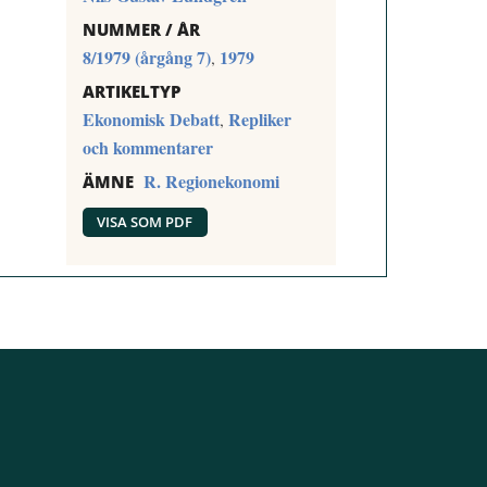
NUMMER / ÅR
8/1979 (årgång 7)
1979
,
ARTIKELTYP
Ekonomisk Debatt
Repliker
,
och kommentarer
R. Regionekonomi
ÄMNE
VISA SOM PDF