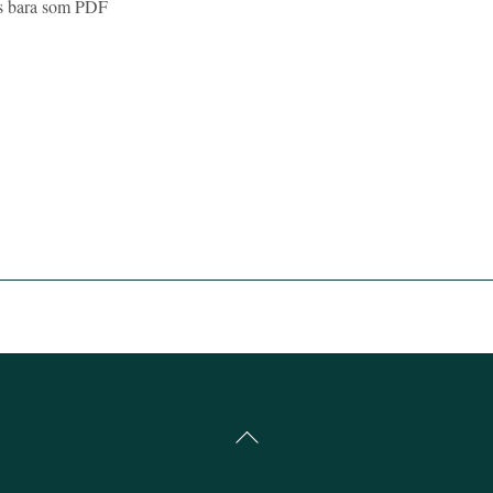
nns bara som PDF
Back
To
Top