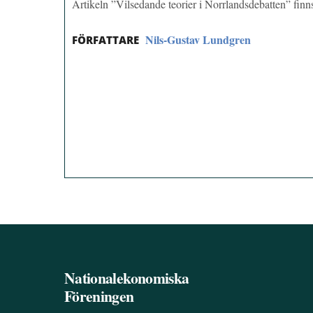
Artikeln ”Vilsedande teorier i Norrlandsdebatten” fi
Nils-Gustav Lundgren
FÖRFATTARE
Nationalekonomiska
Föreningen