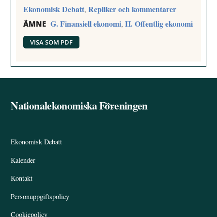
Ekonomisk Debatt
Repliker och kommentarer
,
G. Finansiell ekonomi
H. Offentlig ekonomi
,
ÄMNE
VISA SOM PDF
Nationalekonomiska Föreningen
Back
To
Top
Ekonomisk Debatt
Kalender
Kontakt
Personuppgiftspolicy
Cookiepolicy