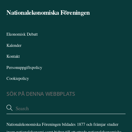
ok
In
Nationalekonomiska Föreningen
Back
To
Top
Ekonomisk Debatt
Kalender
Kontakt
Personuppgiftspolicy
Cookiepolicy
SÖK PÅ DENNA WEBBPLATS
Nationalekonomiska Föreningen bildades 1877 och främjar studier
inom nationalekonomi samt bidrar till att utreda nationalekonomiska