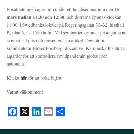
15
Prisutdelningen äger rum under ett lunchseminarium den
mars mellan 11:30 och 12:30
, och dörrarna öppnas klockan
11:00, i Swedbanks lokaler på Regeringsgatan 30–32, hisshall
B, plan 5, i sal Vaxholm. Vid seminariet kommer pristagarna att
ta emot sitt pris och presentera sin artikel. Dessutom
kommenterar Birger Forsberg, docent vid Karolinska Institutet,
åtgärder för att kontrollera covidpandemin globalt och
nationellt.
Klicka
här
för att boka biljett.
Varmt välkommen!
Fa
X
Li
E
D
ce
nk
m
el
bo
ed
ail
a