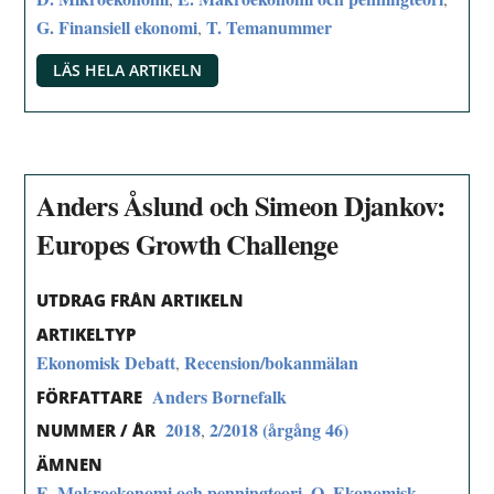
G. Finansiell ekonomi
T. Temanummer
,
LÄS HELA ARTIKELN
Anders Åslund och Simeon Djankov:
Europes Growth Challenge
UTDRAG FRÅN ARTIKELN
ARTIKELTYP
Ekonomisk Debatt
Recension/bokanmälan
,
Anders Bornefalk
FÖRFATTARE
2018
2/2018 (årgång 46)
,
NUMMER / ÅR
ÄMNEN
E. Makroekonomi och penningteori
O. Ekonomisk
,