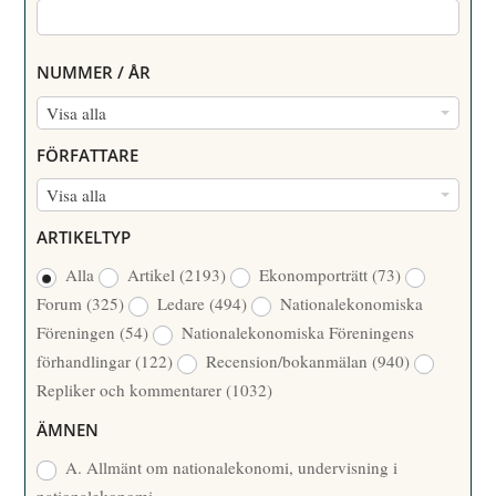
NUMMER / ÅR
N
Visa alla
U
FÖRFATTARE
M
F
Visa alla
M
Ö
E
ARTIKELTYP
R
R
Alla
Artikel
(2193)
Ekonomporträtt
(73)
F
/
Forum
(325)
Ledare
(494)
Nationalekonomiska
A
Å
Föreningen
(54)
Nationalekonomiska Föreningens
T
R
förhandlingar
(122)
Recension/bokanmälan
(940)
T
Repliker och kommentarer
(1032)
A
R
ÄMNEN
E
A. Allmänt om nationalekonomi, undervisning i