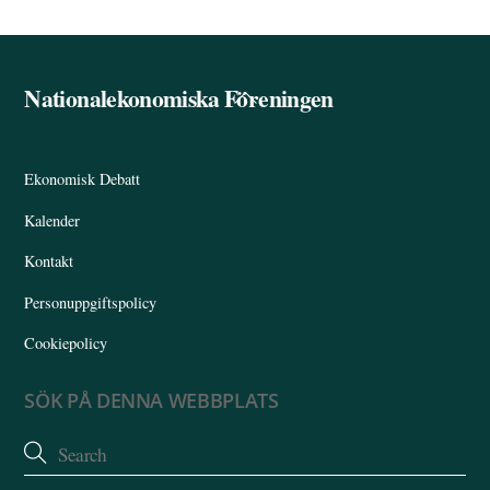
Nationalekonomiska Föreningen
Back
To
Top
Ekonomisk Debatt
Kalender
Kontakt
Personuppgiftspolicy
Cookiepolicy
SÖK PÅ DENNA WEBBPLATS