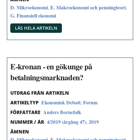
D. Mikroekonomi
E. Makroekonomi och penningteori
,
,
G. Finansiell ekonomi
LÄS HELA ARTIKELN
E-kronan - en gökunge på
betalningsmarknaden?
UTDRAG FRÅN ARTIKELN
Ekonomisk Debatt
Forum
,
ARTIKELTYP
Anders Bornefalk
FÖRFATTARE
4/2019 (årgång 47)
2019
,
NUMMER / ÅR
ÄMNEN
D. Mikroekonomi
E. Makroekonomi och penningteori
,
,