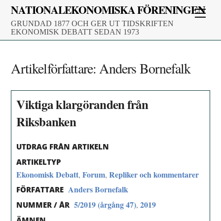
Skip
NATIONALEKONOMISKA FÖRENINGEN
Men
to
GRUNDAD 1877 OCH GER UT TIDSKRIFTEN
content
EKONOMISK DEBATT SEDAN 1973
Artikelförfattare:
Anders Bornefalk
Viktiga klargöranden från
Riksbanken
UTDRAG FRÅN ARTIKELN
ARTIKELTYP
Ekonomisk Debatt
Forum
Repliker och kommentarer
,
,
Anders Bornefalk
FÖRFATTARE
5/2019 (årgång 47)
2019
,
NUMMER / ÅR
ÄMNEN