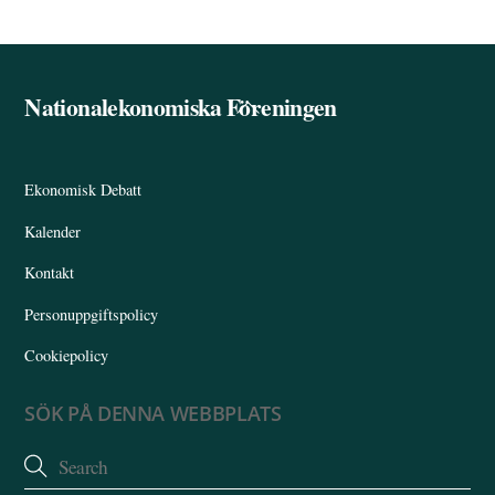
Nationalekonomiska Föreningen
Back
To
Top
Ekonomisk Debatt
Kalender
Kontakt
Personuppgiftspolicy
Cookiepolicy
SÖK PÅ DENNA WEBBPLATS