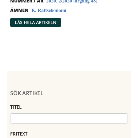
2020
2/2020 (årgång 48)
,
NUMMER / ÅR
K. Rättsekonomi
ÄMNEN
LÄS HELA ARTIKELN
SÖK ARTIKEL
TITEL
FRITEXT