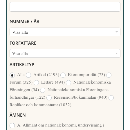
NUMMER / ÅR
N
Visa alla
U
FÖRFATTARE
M
F
Visa alla
M
Ö
E
ARTIKELTYP
R
R
Alla
Artikel
(2193)
Ekonomporträtt
(73)
F
/
Forum
(325)
Ledare
(494)
Nationalekonomiska
A
Å
Föreningen
(54)
Nationalekonomiska Föreningens
T
R
förhandlingar
(122)
Recension/bokanmälan
(940)
T
Repliker och kommentarer
(1032)
A
R
ÄMNEN
E
A. Allmänt om nationalekonomi, undervisning i