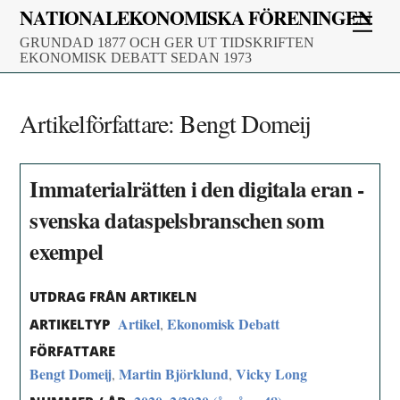
Skip
NATIONALEKONOMISKA FÖRENINGEN
Men
to
GRUNDAD 1877 OCH GER UT TIDSKRIFTEN
content
EKONOMISK DEBATT SEDAN 1973
Artikelförfattare:
Bengt Domeij
Immaterialrätten i den digitala eran -
svenska dataspelsbranschen som
exempel
UTDRAG FRÅN ARTIKELN
Artikel
Ekonomisk Debatt
,
ARTIKELTYP
FÖRFATTARE
Bengt Domeij
Martin Björklund
Vicky Long
,
,