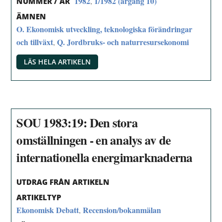
1982
1/1982 (årgång 10)
,
NUMMER / ÅR
ÄMNEN
O. Ekonomisk utveckling, teknologiska förändringar
och tillväxt
Q. Jordbruks- och naturresursekonomi
,
LÄS HELA ARTIKELN
SOU 1983:19: Den stora
omställningen - en analys av de
internationella energimarknaderna
UTDRAG FRÅN ARTIKELN
ARTIKELTYP
Ekonomisk Debatt
Recension/bokanmälan
,