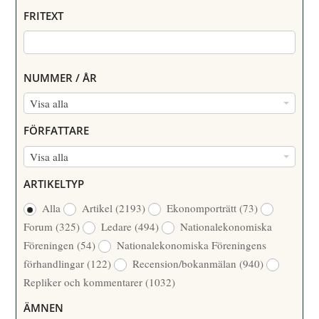
FRITEXT
NUMMER / ÅR
N
Visa alla
U
FÖRFATTARE
M
F
Visa alla
M
Ö
E
ARTIKELTYP
R
R
Alla
Artikel
(2193)
Ekonomporträtt
(73)
F
/
Forum
(325)
Ledare
(494)
Nationalekonomiska
A
Å
Föreningen
(54)
Nationalekonomiska Föreningens
T
R
förhandlingar
(122)
Recension/bokanmälan
(940)
T
Repliker och kommentarer
(1032)
A
R
ÄMNEN