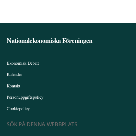
Nationalekonomiska Föreningen
Back
To
Top
Ekonomisk Debatt
Kalender
Kontakt
Personuppgiftspolicy
Cookiepolicy
SÖK PÅ DENNA WEBBPLATS