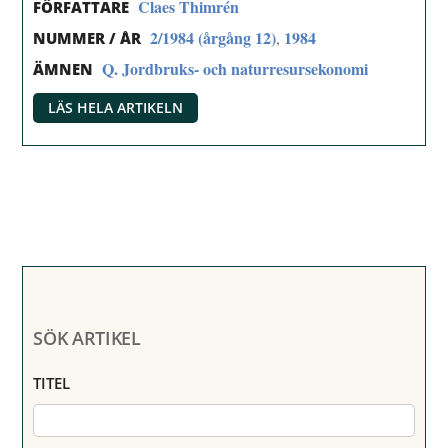
Claes Thimrén
FÖRFATTARE
2/1984 (årgång 12)
1984
,
NUMMER / ÅR
Q. Jordbruks- och naturresursekonomi
ÄMNEN
LÄS HELA ARTIKELN
SÖK ARTIKEL
TITEL