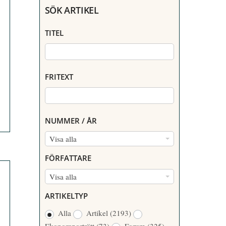
SÖK ARTIKEL
TITEL
FRITEXT
NUMMER / ÅR
N
Visa alla
U
FÖRFATTARE
M
F
Visa alla
M
Ö
E
ARTIKELTYP
R
R
Alla
Artikel
(2193)
F
/