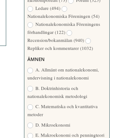
Ekonomporträtt
(73)
Forum
(325)
A
Å
Ledare
(494)
T
R
Nationalekonomiska Föreningen
(54)
T
Nationalekonomiska Föreningens
A
förhandlingar
(122)
R
Recension/bokanmälan
(940)
E
Repliker och kommentarer
(1032)
ÄMNEN
A. Allmänt om nationalekonomi,
undervisning i nationalekonomi
B. Doktrinhistoria och
nationalekonomisk metodologi
C. Matematiska och kvantitativa
metoder
D. Mikroekonomi
E. Makroekonomi och penningteori