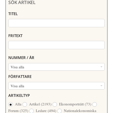
SÖK ARTIKEL
TITEL
FRITEXT
NUMMER / ÅR
N
Visa alla
U
FÖRFATTARE
M
F
Visa alla
M
Ö
E
ARTIKELTYP
R
R
Alla
Artikel
(2193)
Ekonomporträtt
(73)
F
/
Forum
(325)
Ledare
(494)
Nationalekonomiska
A
Å