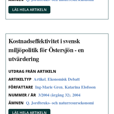
LÄS HELA ARTIKELN
Kostnadseffektivitet i svensk
miljöpolitik för Östersjön - en
utvärdering
UTDRAG FRÅN ARTIKELN
Artikel
Ekonomisk Debatt
,
ARTIKELTYP
Ing-Marie Gren
Katarina Elofsson
,
FÖRFATTARE
3/2004 (årgång 32)
2004
,
NUMMER / ÅR
Q. Jordbruks- och naturresursekonomi
ÄMNEN
LÄS HELA ARTIKELN