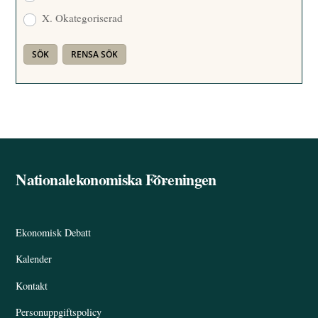
X. Okategoriserad
Nationalekonomiska Föreningen
Back
To
Top
Ekonomisk Debatt
Kalender
Kontakt
Personuppgiftspolicy