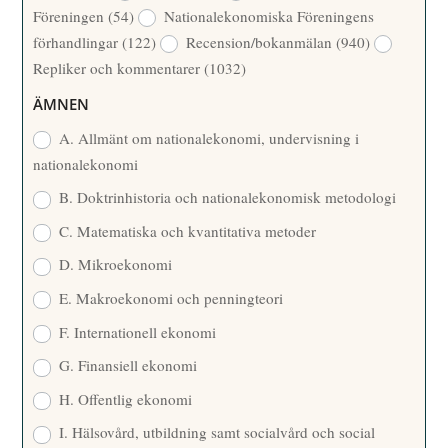
Föreningen
(54)
Nationalekonomiska Föreningens
T
R
förhandlingar
(122)
Recension/bokanmälan
(940)
T
Repliker och kommentarer
(1032)
A
R
ÄMNEN
E
A. Allmänt om nationalekonomi, undervisning i
nationalekonomi
B. Doktrinhistoria och nationalekonomisk metodologi
C. Matematiska och kvantitativa metoder
D. Mikroekonomi
E. Makroekonomi och penningteori
F. Internationell ekonomi
G. Finansiell ekonomi
H. Offentlig ekonomi
I. Hälsovård, utbildning samt socialvård och social