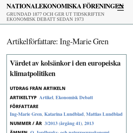
Skip
NATIONALEKONOMISKA FÖRENINGEN
Men
to
GRUNDAD 1877 OCH GER UT TIDSKRIFTEN
content
EKONOMISK DEBATT SEDAN 1973
Artikelförfattare:
Ing-Marie Gren
Värdet av kolsänkor i den europeiska
klimatpolitiken
UTDRAG FRÅN ARTIKELN
Artikel
Ekonomisk Debatt
,
ARTIKELTYP
FÖRFATTARE
Ing-Marie Gren
Katarina Lundblad
Mattias Lundblad
,
,
3/2013 (årgång 41)
2013
,
NUMMER / ÅR
Q. Jordbruks- och naturresursekonomi
ÄMNEN