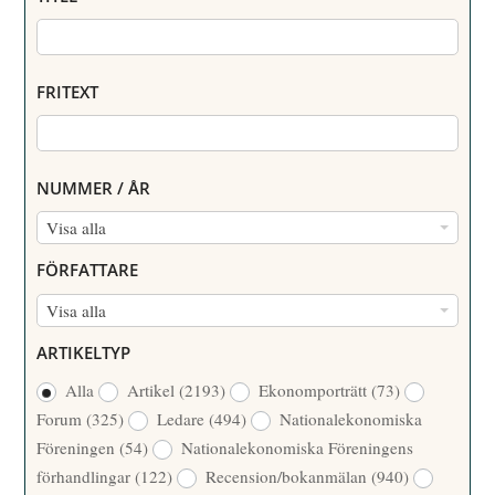
FRITEXT
NUMMER / ÅR
N
Visa alla
U
FÖRFATTARE
M
F
Visa alla
M
Ö
E
ARTIKELTYP
R
R
Alla
Artikel
(2193)
Ekonomporträtt
(73)
F
/
Forum
(325)
Ledare
(494)
Nationalekonomiska
A
Å
Föreningen
(54)
Nationalekonomiska Föreningens
T
R
förhandlingar
(122)
Recension/bokanmälan
(940)
T