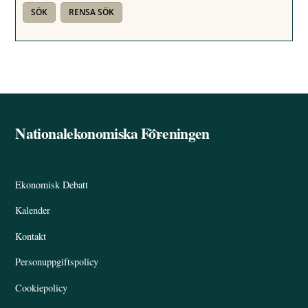
Nationalekonomiska Föreningen
Back
To
Top
Ekonomisk Debatt
Kalender
Kontakt
Personuppgiftspolicy
Cookiepolicy