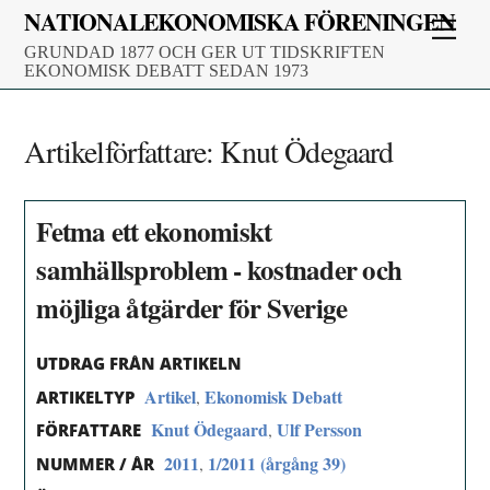
Skip
NATIONALEKONOMISKA FÖRENINGEN
Men
to
GRUNDAD 1877 OCH GER UT TIDSKRIFTEN
content
EKONOMISK DEBATT SEDAN 1973
Artikelförfattare:
Knut Ödegaard
Fetma ett ekonomiskt
samhällsproblem - kostnader och
möjliga åtgärder för Sverige
UTDRAG FRÅN ARTIKELN
Artikel
Ekonomisk Debatt
,
ARTIKELTYP
Knut Ödegaard
Ulf Persson
,
FÖRFATTARE
2011
1/2011 (årgång 39)
,
NUMMER / ÅR