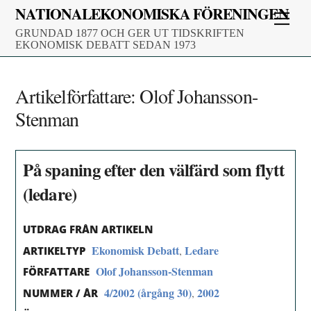
Skip
NATIONALEKONOMISKA FÖRENINGEN
Men
to
GRUNDAD 1877 OCH GER UT TIDSKRIFTEN
content
EKONOMISK DEBATT SEDAN 1973
Artikelförfattare:
Olof Johansson-
Stenman
På spaning efter den välfärd som flytt
(ledare)
UTDRAG FRÅN ARTIKELN
Ekonomisk Debatt
Ledare
,
ARTIKELTYP
Olof Johansson-Stenman
FÖRFATTARE
4/2002 (årgång 30)
2002
,
NUMMER / ÅR