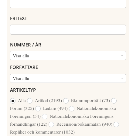
FRITEXT
NUMMER / ÅR
N
Visa alla
U
FÖRFATTARE
M
F
Visa alla
M
Ö
E
ARTIKELTYP
R
R
Alla
Artikel
(2193)
Ekonomporträtt
(73)
F
/
Forum
(325)
Ledare
(494)
Nationalekonomiska
A
Å
Föreningen
(54)
Nationalekonomiska Föreningens
T
R
förhandlingar
(122)
Recension/bokanmälan
(940)
T
Repliker och kommentarer
(1032)
A