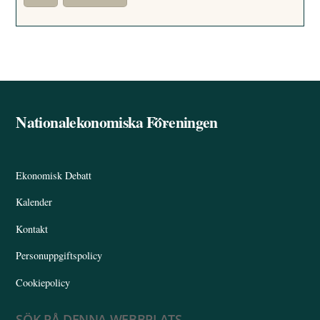
Nationalekonomiska Föreningen
Back
To
Top
Ekonomisk Debatt
Kalender
Kontakt
Personuppgiftspolicy
Cookiepolicy
SÖK PÅ DENNA WEBBPLATS