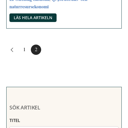
naturresursekonomi
LÄS HELA ARTIKELN
1
2
SÖK ARTIKEL
TITEL