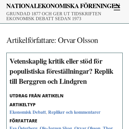
Skip
NATIONALEKONOMISKA FÖRENINGEN
Men
to
GRUNDAD 1877 OCH GER UT TIDSKRIFTEN
content
EKONOMISK DEBATT SEDAN 1973
Artikelförfattare:
Orvar Olsson
Vetenskaplig kritik eller stöd för
populistiska föreställningar? Replik
till Berggren och Lindgren
UTDRAG FRÅN ARTIKELN
ARTIKELTYP
Ekonomisk Debatt
Repliker och kommentarer
,
FÖRFATTARE
Esa Österberg
Ole-Jorgen Skog
Orvar Olsson
Thor
,
,
,