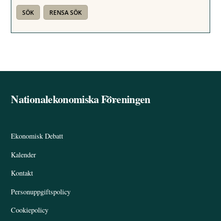
Nationalekonomiska Föreningen
Back
To
Top
Ekonomisk Debatt
Kalender
Kontakt
Personuppgiftspolicy
Cookiepolicy