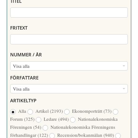
TITEL
FRITEXT
NUMMER / ÅR
N
Visa alla
U
FÖRFATTARE
M
F
Visa alla
M
Ö
E
ARTIKELTYP
R
R
Alla
Artikel
(2193)
Ekonomporträtt
(73)
F
/
Forum
(325)
Ledare
(494)
Nationalekonomiska
A
Å
Föreningen
(54)
Nationalekonomiska Föreningens
T
R
förhandlingar
(122)
Recension/bokanmälan
(940)
T