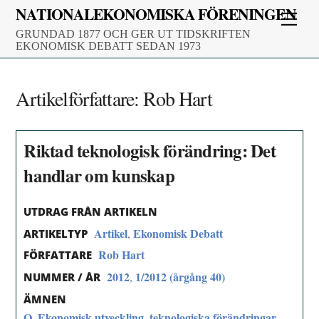
Skip
NATIONALEKONOMISKA FÖRENINGEN
Men
to
GRUNDAD 1877 OCH GER UT TIDSKRIFTEN
content
EKONOMISK DEBATT SEDAN 1973
Artikelförfattare:
Rob Hart
Riktad teknologisk förändring: Det
handlar om kunskap
UTDRAG FRÅN ARTIKELN
Artikel
Ekonomisk Debatt
,
ARTIKELTYP
Rob Hart
FÖRFATTARE
2012
1/2012 (årgång 40)
,
NUMMER / ÅR
ÄMNEN
O. Ekonomisk utveckling, teknologiska förändringar