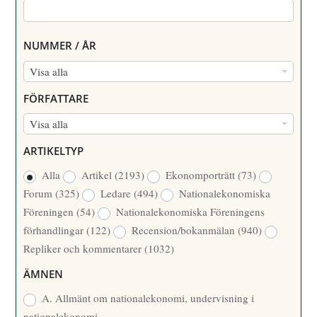
NUMMER / ÅR
N
Visa alla
U
FÖRFATTARE
M
F
Visa alla
M
Ö
E
ARTIKELTYP
R
R
Alla
Artikel
(2193)
Ekonomporträtt
(73)
F
/
Forum
(325)
Ledare
(494)
Nationalekonomiska
A
Å
Föreningen
(54)
Nationalekonomiska Föreningens
T
R
förhandlingar
(122)
Recension/bokanmälan
(940)
T
Repliker och kommentarer
(1032)
A
R
ÄMNEN
E
A. Allmänt om nationalekonomi, undervisning i
nationalekonomi