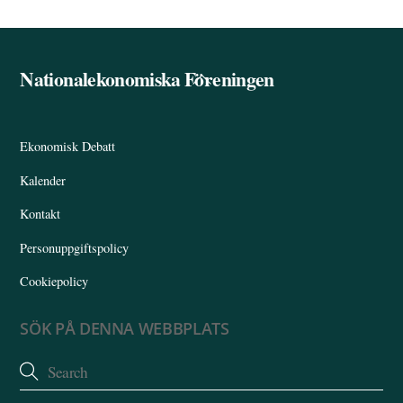
Nationalekonomiska Föreningen
Back
To
Top
Ekonomisk Debatt
Kalender
Kontakt
Personuppgiftspolicy
Cookiepolicy
SÖK PÅ DENNA WEBBPLATS