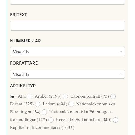
FRITEXT
NUMMER / ÅR
N
Visa alla
U
FÖRFATTARE
M
F
Visa alla
M
Ö
E
ARTIKELTYP
R
R
Alla
Artikel
(2193)
Ekonomporträtt
(73)
F
/
Forum
(325)
Ledare
(494)
Nationalekonomiska
A
Å
Föreningen
(54)
Nationalekonomiska Föreningens
T
R
förhandlingar
(122)
Recension/bokanmälan
(940)
T
Repliker och kommentarer
(1032)
A