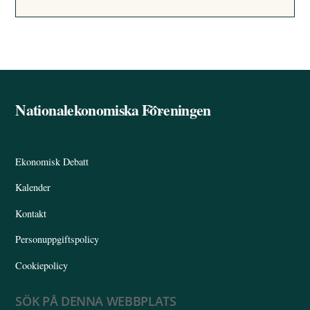
Nationalekonomiska Föreningen
Back
To
Top
Ekonomisk Debatt
Kalender
Kontakt
Personuppgiftspolicy
Cookiepolicy
SÖK PÅ DENNA WEBBPLATS