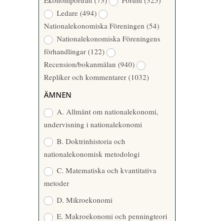
Ekonomporträtt
(73)
Forum
(325)
A
Å
Ledare
(494)
T
R
Nationalekonomiska Föreningen
(54)
T
Nationalekonomiska Föreningens
A
förhandlingar
(122)
R
Recension/bokanmälan
(940)
E
Repliker och kommentarer
(1032)
ÄMNEN
A. Allmänt om nationalekonomi,
undervisning i nationalekonomi
B. Doktrinhistoria och
nationalekonomisk metodologi
C. Matematiska och kvantitativa
metoder
D. Mikroekonomi
E. Makroekonomi och penningteori