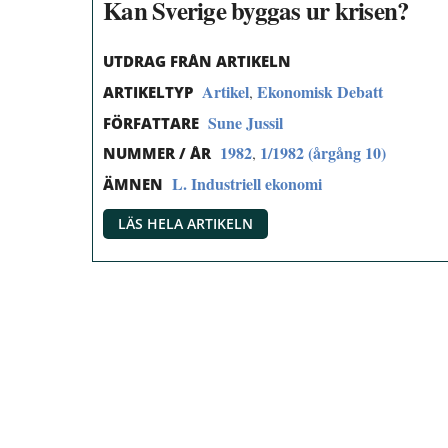
Kan Sverige byggas ur krisen?
UTDRAG FRÅN ARTIKELN
Artikel
Ekonomisk Debatt
,
ARTIKELTYP
Sune Jussil
FÖRFATTARE
1982
1/1982 (årgång 10)
,
NUMMER / ÅR
L. Industriell ekonomi
ÄMNEN
LÄS HELA ARTIKELN