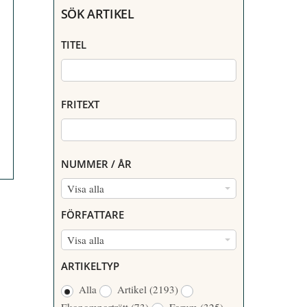
SÖK ARTIKEL
TITEL
FRITEXT
NUMMER / ÅR
N
Visa alla
U
FÖRFATTARE
M
F
Visa alla
M
Ö
E
ARTIKELTYP
R
R
Alla
Artikel
(2193)
F
/