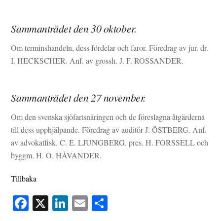
Sammanträdet den 30 oktober.
Om terminshandeln, dess fördelar och faror. Föredrag av jur. dr.
I. HECKSCHER. Anf. av grossh. J. F. ROSSANDER.
Sammanträdet den 27 november.
Om den svenska sjöfartsnäringen och de föreslagna åtgärderna
till dess upphjälpande. Föredrag av auditör J. ÖSTBERG. Anf.
av advokatfisk. C. E. LJUNGBERG, pres. H. FORSSELL och
byggm. H. O. HÅVANDER.
Tillbaka
Fa
X
Li
E
D
ce
nk
m
el