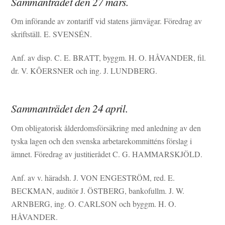
Sammanträdet den 27 mars.
Om införande av zontariff vid statens järnvägar. Föredrag av
skriftställ. E. SVENSÉN.
Anf. av disp. C. E. BRATT, byggm. H. O. HÅVANDER, fil.
dr. V. KÔERSNER och ing. J. LUNDBERG.
Sammanträdet den 24 april.
Om obligatorisk ålderdomsförsäkring med anledning av den
tyska lagen och den svenska arbetarekommitténs förslag i
ämnet. Föredrag av justitierådet C. G. HAMMARSKJÖLD.
Anf. av v. häradsh. J. VON ENGESTRÖM, red. E.
BECKMAN, auditör J. ÖSTBERG, bankofullm. J. W.
ARNBERG, ing. O. CARLSON och byggm. H. O.
HÅVANDER.