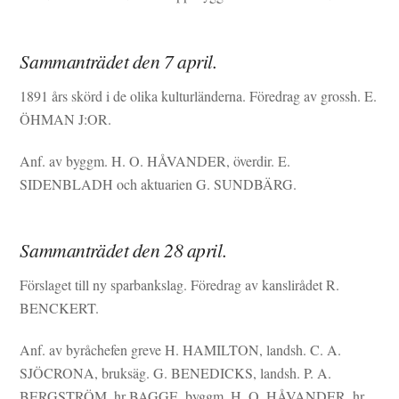
Sammanträdet den 7 april.
1891 års skörd i de olika kulturländerna. Föredrag av grossh. E.
ÖHMAN J:OR.
Anf. av byggm. H. O. HÅVANDER, överdir. E.
SIDENBLADH och aktuarien G. SUNDBÄRG.
Sammanträdet den 28 april.
Förslaget till ny sparbankslag. Föredrag av kanslirådet R.
BENCKERT.
Anf. av byråchefen greve H. HAMILTON, landsh. C. A.
SJÖCRONA, bruksäg. G. BENEDICKS, landsh. P. A.
BERGSTRÖM, hr BAGGE, byggm. H. O. HÅVANDER, hr