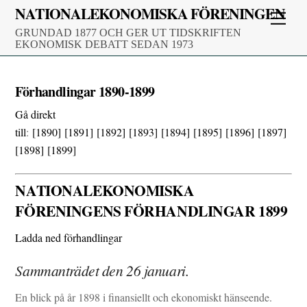
Skip
NATIONALEKONOMISKA FÖRENINGEN
Men
to
GRUNDAD 1877 OCH GER UT TIDSKRIFTEN
content
EKONOMISK DEBATT SEDAN 1973
Förhandlingar 1890-1899
Gå direkt
till
:
[1890]
[1891]
[1892]
[1893]
[1894]
[1895]
[1896]
[1897]
[1898]
[1899]
NATIONALEKONOMISKA
FÖRENINGENS FÖRHANDLINGAR 1899
Ladda ned förhandlingar
Sammanträdet den 26 januari.
En blick på år 1898 i finansiellt och ekonomiskt hänseende.