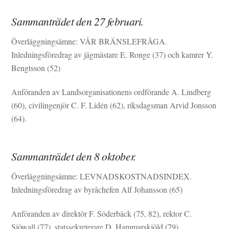
Sammanträdet den 27 februari.
Överläggningsämne: VÅR BRÄNSLEFRÅGA.
Inledningsföredrag av jägmästare E. Ronge (37) och kamrer Y.
Bengtsson (52)
Anföranden av Landsorganisationens ordförande A. Lindberg
(60), civilingenjör C. F. Lidén (62), riksdagsman Arvid Jonsson
(64).
Sammanträdet den 8 oktober.
Överläggningsämne: LEVNADSKOSTNADSINDEX.
Inledningsföredrag av byråchefen Alf Johansson (65)
Anföranden av direktör F. Söderbäck (75, 82), rektor C.
Sjöwall (77), statssekreterare D. Hammarskjöld (79),