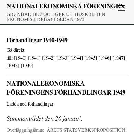
Skip
NATIONALEKONOMISKA FÖRENINGEN
Men
to
GRUNDAD 1877 OCH GER UT TIDSKRIFTEN
content
EKONOMISK DEBATT SEDAN 1973
Förhandlingar 1940-1949
Gå direkt
till:
[1940]
[1941]
[1942]
[1943]
[1944]
[1945]
[1946]
[1947]
[1948]
[1949]
NATIONALEKONOMISKA
FÖRENINGENS FÖRHANDLINGAR 1949
Ladda ned förhandlingar
Sammanträdet den 26 januari.
Överläggningsämne: ÅRETS STATSVERKSPROPOSITION.