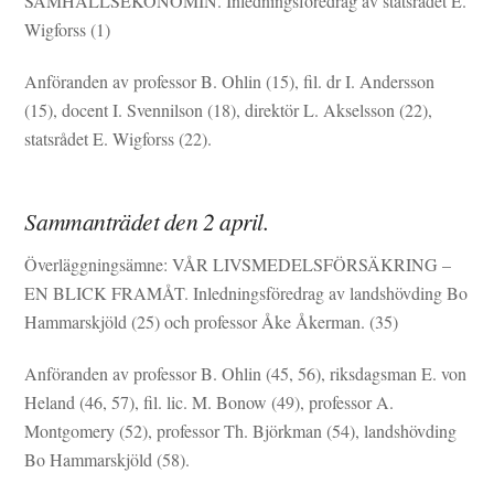
SAMHÄLLSEKONOMIN. Inledningsföredrag av statsrådet E.
Wigforss (1)
Anföranden av professor B. Ohlin (15), fil. dr I. Andersson
(15), docent I. Svennilson (18), direktör L. Akselsson (22),
statsrådet E. Wigforss (22).
Sammanträdet den 2 april.
Överläggningsämne: VÅR LIVSMEDELSFÖRSÄKRING –
EN BLICK FRAMÅT. Inledningsföredrag av landshövding Bo
Hammarskjöld (25) och professor Åke Åkerman. (35)
Anföranden av professor B. Ohlin (45, 56), riksdagsman E. von
Heland (46, 57), fil. lic. M. Bonow (49), professor A.
Montgomery (52), professor Th. Björkman (54), landshövding
Bo Hammarskjöld (58).