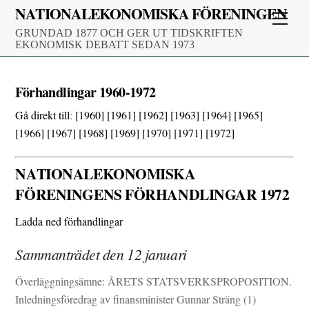
Skip
NATIONALEKONOMISKA FÖRENINGEN
Men
to
GRUNDAD 1877 OCH GER UT TIDSKRIFTEN
content
EKONOMISK DEBATT SEDAN 1973
Förhandlingar 1960-1972
Gå direkt till
:
[1960]
[1961]
[1962]
[1963]
[1964]
[1965]
[1966]
[1967]
[1968]
[1969]
[1970]
[1971]
[1972]
NATIONALEKONOMISKA
FÖRENINGENS FÖRHANDLINGAR 1972
Ladda ned förhandlingar
Sammanträdet den 12 januari
Överläggningsämne: ÅRETS STATSVERKSPROPOSITION.
Inledningsföredrag av finansminister Gunnar Sträng (1)