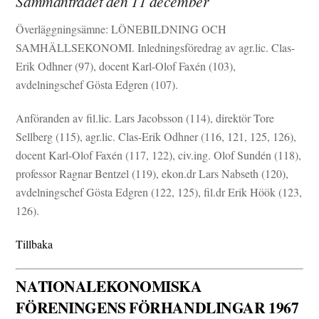
Sammanträdet den 11 december
Överläggningsämne: LÖNEBILDNING OCH
SAMHÄLLSEKONOMI. Inledningsföredrag av agr.lic. Clas-
Erik Odhner (97), docent Karl-Olof Faxén (103),
avdelningschef Gösta Edgren (107).
Anföranden av fil.lic. Lars Jacobsson (114), direktör Tore
Sellberg (115), agr.lic. Clas-Erik Odhner (116, 121, 125, 126),
docent Karl-Olof Faxén (117, 122), civ.ing. Olof Sundén (118),
professor Ragnar Bentzel (119), ekon.dr Lars Nabseth (120),
avdelningschef Gösta Edgren (122, 125), fil.dr Erik Höök (123,
126).
Tillbaka
NATIONALEKONOMISKA
FÖRENINGENS FÖRHANDLINGAR 1967