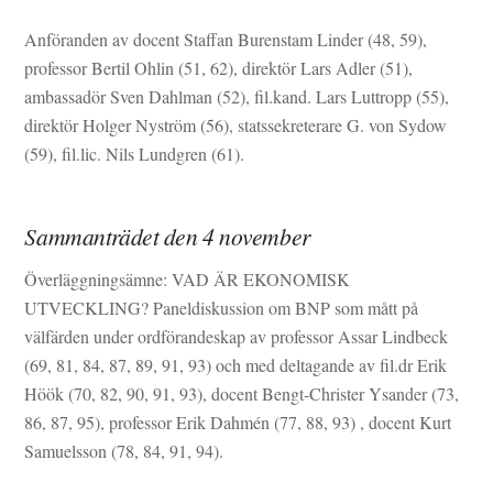
Anföranden av docent Staffan Burenstam Linder (48, 59),
professor Bertil Ohlin (51, 62), direktör Lars Adler (51),
ambassadör Sven Dahlman (52), fil.kand. Lars Luttropp (55),
direktör Holger Nyström (56), statssekreterare G. von Sydow
(59), fil.lic. Nils Lundgren (61).
Sammanträdet den 4 november
Överläggningsämne: VAD ÄR EKONOMISK
UTVECKLING? Paneldiskussion om BNP som mått på
välfärden under ordförandeskap av professor Assar Lindbeck
(69, 81, 84, 87, 89, 91, 93) och med deltagande av fil.dr Erik
Höök (70, 82, 90, 91, 93), docent Bengt-Christer Ysander (73,
86, 87, 95), professor Erik Dahmén (77, 88, 93) , docent Kurt
Samuelsson (78, 84, 91, 94).