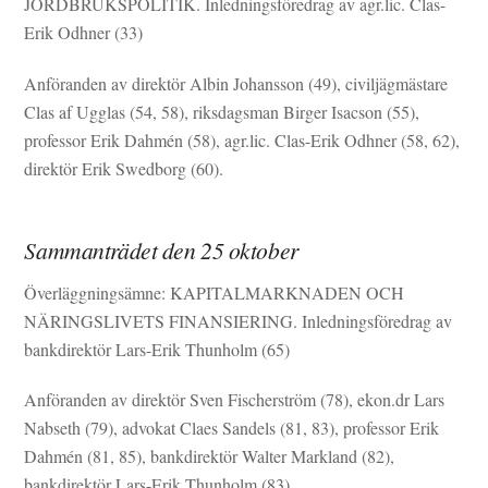
JORDBRUKSPOLITIK. Inledningsföredrag av agr.lic. Clas-
Erik Odhner (33)
Anföranden av direktör Albin Johansson (49), civiljägmästare
Clas af Ugglas (54, 58), riksdagsman Birger Isacson (55),
professor Erik Dahmén (58), agr.lic. Clas-Erik Odhner (58, 62),
direktör Erik Swedborg (60).
Sammanträdet den 25 oktober
Överläggningsämne: KAPITALMARKNADEN OCH
NÄRINGSLIVETS FINANSIERING. Inledningsföredrag av
bankdirektör Lars-Erik Thunholm (65)
Anföranden av direktör Sven Fischerström (78), ekon.dr Lars
Nabseth (79), advokat Claes Sandels (81, 83), professor Erik
Dahmén (81, 85), bankdirektör Walter Markland (82),
bankdirektör Lars-Erik Thunholm (83).