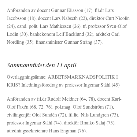
Anföranden av docent Gunnar Eliasson (17), fil.dr Lars
Jacobsson (18), docent Lars Nabseth (22), direktör Curt Nicolin
(24), cand. polit. Lars Mathiessen (26), tf. professor Sven-Olof
Lodin (30), bankekonom Leif Backlund (32), arkitekt Carl
Nordling (35), finansminister Gunnar Sträng (37).
Sammanträdet den 11 april
Överläggningsämne: ARBETSMARKNADSPOLITIK I
KRIS? Inledningsföredrag av professor Ingemar Ståhl (45)
Anföranden av fil.dr Rudolf Meidner (64, 78), docent Karl-
Olof Faxén (68, 72, 76), pol.mag. Olof Sundström (71),
civilingenjör Olof Sundén (72), fil.lic. Nils Lundgren (73),
professor Ingemar Ståhl (74), direktör Branko Salaj (75),
utredningssekreterare Hans Engman (76).