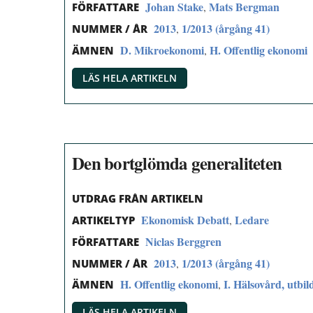
Johan Stake
Mats Bergman
,
FÖRFATTARE
2013
1/2013 (årgång 41)
,
NUMMER / ÅR
D. Mikroekonomi
H. Offentlig ekonomi
,
ÄMNEN
LÄS HELA ARTIKELN
Den bortglömda generaliteten
UTDRAG FRÅN ARTIKELN
Ekonomisk Debatt
Ledare
,
ARTIKELTYP
Niclas Berggren
FÖRFATTARE
2013
1/2013 (årgång 41)
,
NUMMER / ÅR
H. Offentlig ekonomi
I. Hälsovård, utbil
,
ÄMNEN
LÄS HELA ARTIKELN