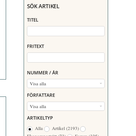
SÖK ARTIKEL
TITEL
FRITEXT
NUMMER / ÅR
N
Visa alla
U
FÖRFATTARE
M
F
Visa alla
M
Ö
E
ARTIKELTYP
R
R
Alla
Artikel
(2193)
F
/