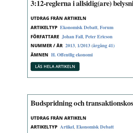
3:12-reglerna i allsidig(are) belys
UTDRAG FRÅN ARTIKELN
Ekonomisk Debatt
Forum
,
ARTIKELTYP
Johan Fall
Peter Ericson
,
FÖRFATTARE
2013
1/2013 (årgång 41)
,
NUMMER / ÅR
H. Offentlig ekonomi
ÄMNEN
LÄS HELA ARTIKELN
Budspridning och transaktionskos
UTDRAG FRÅN ARTIKELN
Artikel
Ekonomisk Debatt
,
ARTIKELTYP