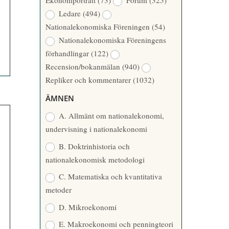
Ekonomporträtt
(73)
Forum
(325)
A
Å
Ledare
(494)
T
R
Nationalekonomiska Föreningen
(54)
T
Nationalekonomiska Föreningens
A
förhandlingar
(122)
R
Recension/bokanmälan
(940)
E
Repliker och kommentarer
(1032)
ÄMNEN
A. Allmänt om nationalekonomi,
undervisning i nationalekonomi
B. Doktrinhistoria och
nationalekonomisk metodologi
C. Matematiska och kvantitativa
metoder
D. Mikroekonomi
E. Makroekonomi och penningteori