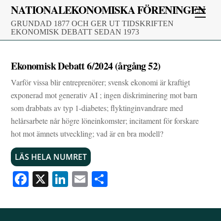
Skip
NATIONALEKONOMISKA FÖRENINGEN
Men
to
GRUNDAD 1877 OCH GER UT TIDSKRIFTEN
content
EKONOMISK DEBATT SEDAN 1973
Ekonomisk Debatt 6/2024 (årgång 52)
Varför vissa blir entreprenörer; svensk ekonomi är kraftigt
exponerad mot generativ AI ; ingen diskriminering mot barn
som drabbats av typ 1-diabetes; flyktinginvandrare med
helårsarbete når högre löneinkomster; incitament för forskare
hot mot ämnets utveckling; vad är en bra modell?
LÄS HELA NUMRET
Fa
X
Li
E
D
ce
nk
m
el
bo
ed
ail
a