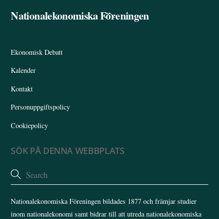
ok
In
Nationalekonomiska Föreningen
Back
To
Top
Ekonomisk Debatt
Kalender
Kontakt
Personuppgiftspolicy
Cookiepolicy
SÖK PÅ DENNA WEBBPLATS
Nationalekonomiska Föreningen bildades 1877 och främjar studier
inom nationalekonomi samt bidrar till att utreda nationalekonomiska