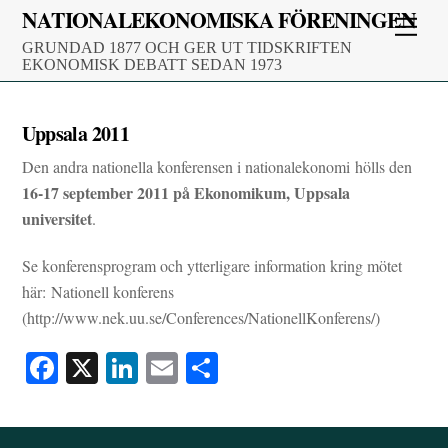
Skip
NATIONALEKONOMISKA FÖRENINGEN
Men
to
GRUNDAD 1877 OCH GER UT TIDSKRIFTEN
content
EKONOMISK DEBATT SEDAN 1973
Uppsala 2011
Den andra nationella konferensen i nationalekonomi hölls den
16-17 september 2011 på Ekonomikum, Uppsala
universitet
.
Se konferensprogram och ytterligare information kring mötet
här: Nationell konferens
(http://www.nek.uu.se/Conferences/NationellKonferens/)
Fa
X
Li
E
D
ce
nk
m
el
bo
ed
ail
a