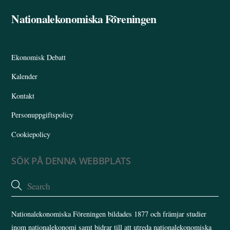
ok
In
Nationalekonomiska Föreningen
Back
To
Top
Ekonomisk Debatt
Kalender
Kontakt
Personuppgiftspolicy
Cookiepolicy
SÖK PÅ DENNA WEBBPLATS
Nationalekonomiska Föreningen bildades 1877 och främjar studier
inom nationalekonomi samt bidrar till att utreda nationalekonomiska