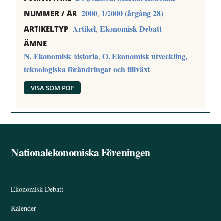
2000
1/2000 (årgång 28)
,
NUMMER / ÅR
Artikel
Ekonomisk Debatt
,
ARTIKELTYP
ÄMNE
N. Ekonomisk historia
O. Ekonomisk utveckling,
,
teknologiska förändringar och tillväxt
VISA SOM PDF
Nationalekonomiska Föreningen
Back
To
Top
Ekonomisk Debatt
Kalender