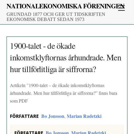
Skip
NATIONALEKONOMISKA FÖRENINGEN
Men
to
GRUNDAD 1877 OCH GER UT TIDSKRIFTEN
content
EKONOMISK DEBATT SEDAN 1973
1900-talet - de ökade
inkomstklyftornas århundrade. Men
hur tillförlitliga är siffrorna?
Artikeln ”1900-talet – de ökade inkomstklyftornas
århundrade. Men hur tillförlitliga är siffrorna?” finns bara
som PDF
Bo Jonsson
Marian Radetzki
,
FÖRFATTARE
Bo Jonsson
Marian Radetzki
,
FÖRFATTARE