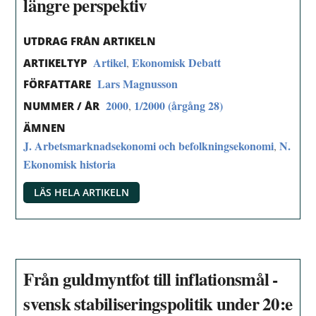
längre perspektiv
UTDRAG FRÅN ARTIKELN
Artikel
Ekonomisk Debatt
,
ARTIKELTYP
Lars Magnusson
FÖRFATTARE
2000
1/2000 (årgång 28)
,
NUMMER / ÅR
ÄMNEN
J. Arbetsmarknadsekonomi och befolkningsekonomi
N.
,
Ekonomisk historia
LÄS HELA ARTIKELN
Från guldmyntfot till inflationsmål -
svensk stabiliseringspolitik under 20:e