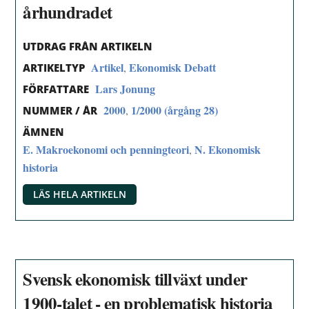
århundradet
UTDRAG FRÅN ARTIKELN
Artikel
Ekonomisk Debatt
,
ARTIKELTYP
Lars Jonung
FÖRFATTARE
2000
1/2000 (årgång 28)
,
NUMMER / ÅR
ÄMNEN
E. Makroekonomi och penningteori
N. Ekonomisk
,
historia
LÄS HELA ARTIKELN
Svensk ekonomisk tillväxt under
1900-talet - en problematisk historia