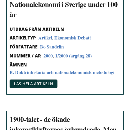
Nationalekonomi i Sverige under 100
år
UTDRAG FRÅN ARTIKELN
Artikel
Ekonomisk Debatt
,
ARTIKELTYP
Bo Sandelin
FÖRFATTARE
2000
1/2000 (årgång 28)
,
NUMMER / ÅR
ÄMNEN
B. Doktrinhistoria och nationalekonomisk metodologi
LÄS HELA ARTIKELN
1900-talet - de ökade
inkomstklyftornas århundrade. Men