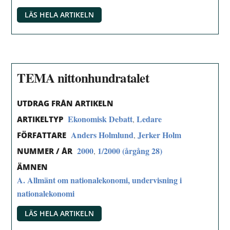
LÄS HELA ARTIKELN
TEMA nittonhundratalet
UTDRAG FRÅN ARTIKELN
Ekonomisk Debatt
Ledare
,
ARTIKELTYP
Anders Holmlund
Jerker Holm
,
FÖRFATTARE
2000
1/2000 (årgång 28)
,
NUMMER / ÅR
ÄMNEN
A. Allmänt om nationalekonomi, undervisning i
nationalekonomi
LÄS HELA ARTIKELN