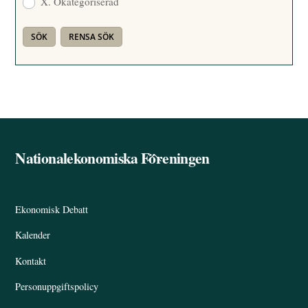
X. Okategoriserad
Nationalekonomiska Föreningen
Back
To
Top
Ekonomisk Debatt
Kalender
Kontakt
Personuppgiftspolicy