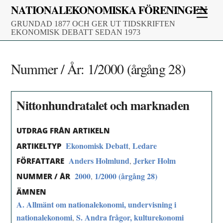
Skip
NATIONALEKONOMISKA FÖRENINGEN
Men
to
GRUNDAD 1877 OCH GER UT TIDSKRIFTEN
content
EKONOMISK DEBATT SEDAN 1973
Nummer / År:
1/2000 (årgång 28)
Nittonhundratalet och marknaden
UTDRAG FRÅN ARTIKELN
Ekonomisk Debatt
Ledare
,
ARTIKELTYP
Anders Holmlund
Jerker Holm
,
FÖRFATTARE
2000
1/2000 (årgång 28)
,
NUMMER / ÅR
ÄMNEN
A. Allmänt om nationalekonomi, undervisning i
nationalekonomi
S. Andra frågor, kulturekonomi
,