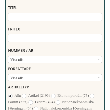
TITEL
FRITEXT
NUMMER / ÅR
N
Visa alla
U
FÖRFATTARE
M
F
Visa alla
M
Ö
E
ARTIKELTYP
R
R
Alla
Artikel
(2193)
Ekonomporträtt
(73)
F
/
Forum
(325)
Ledare
(494)
Nationalekonomiska
A
Å
Föreningen
(54)
Nationalekonomiska Föreningens
T
R