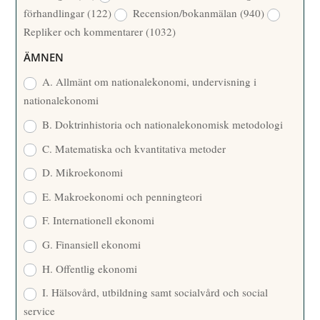
förhandlingar
(122)
Recension/bokanmälan
(940)
T
Repliker och kommentarer
(1032)
A
R
ÄMNEN
E
A. Allmänt om nationalekonomi, undervisning i
nationalekonomi
B. Doktrinhistoria och nationalekonomisk metodologi
C. Matematiska och kvantitativa metoder
D. Mikroekonomi
E. Makroekonomi och penningteori
F. Internationell ekonomi
G. Finansiell ekonomi
H. Offentlig ekonomi
I. Hälsovård, utbildning samt socialvård och social
service