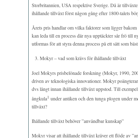
Storbritannien, USA respektive Sverige. Då är tillväxt
ihållande tillväxt först någon gång efter 1800-talets börj
Årets pris handlar om vilka faktorer som ligger bakom ih
kan leda till en process där nya upptäckter sår frö till
utformas för att styra denna process på ett sätt som bä
Mokyr – vad som krävs för ihållande tillväxt
Joel Mokyrs prisbelönade forskning (Mokyr, 1990, 2002
driven av teknologiska innovationer. Mokyr poängterar a
dvs långt innan ihållande tillväxt uppstod. Till exem
1
ångkula
under antiken och den tunga plogen under mede
tillväxt?
Ihållande tillväxt behöver ”användbar kunskap”
Mokyr visar att ihållande tillväxt kräver ett flöde av 