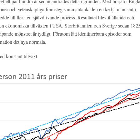
rygt ett par hundra år sedan ändrades detta i grunden. Med början i Engl
ationer och vetenskapliga framsteg sammanlänkade i en kedja utan slut i
ledde till fler i en självdrivande process. Resultatet blev ihållande och
 den ekonomiska tillväxten i USA, Storbritannien och Sverige sedan 1825
ipande mönstret är tydligt. Förutom lätt identifierbara episoder som
agnation det nya normala.
d konstant tillväxt