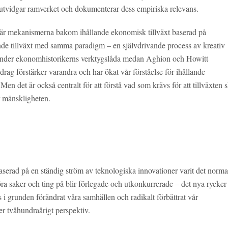
utvidgar ramverket och dokumenterar dess empiriska relevans.
a är mekanismerna bakom ihållande ekonomisk tillväxt baserad på
ande tillväxt med samma paradigm – en självdrivande process av kreativ
änder ekonomhistorikerns verktygslåda medan Aghion och Howitt
drag förstärker varandra och har ökat vår förståelse för ihållande
Men det är också centralt för att förstå vad som krävs för att tillväxten 
r mänskligheten.
aserad på en ständig ström av teknologiska innovationer varit det norma
göra saker och ting på blir förlegade och utkonkurrerade – det nya rycker
 i grunden förändrat våra samhällen och radikalt förbättrat vår
ler tvåhundraårigt perspektiv.