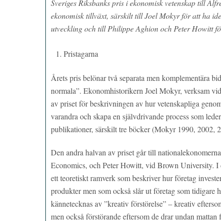
Sveriges Riksbanks pris i ekonomisk vetenskap till Al
ekonomisk tillväxt, särskilt
till Joel Mokyr
för att ha id
utveckling
och till Philippe Aghion och Peter Howitt
f
Pristagarna
Årets pris belönar två separata men komplementära bid
normala”. Ekonomhistorikern Joel Mokyr, verksam vid
av priset för beskrivningen av hur vetenskapliga genomb
varandra och skapa en självdrivande process som leder t
publikationer, särskilt tre böcker (Mokyr 1990, 2002, 
Den andra halvan av priset går till nationalekonome
Economics, och Peter Howitt, vid Brown University. I
ett teoretiskt ramverk som beskriver hur företag investera
produkter men som också slår ut företag som tidigare h
kännetecknas av ”kreativ förstörelse” – kreativ efterso
men också förstörande eftersom de drar undan mattan för