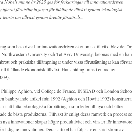
fred Nobels minne år 2025 ges
för förklaringar till innovationsdriven
entifierat förutsättningarna för ihållande tillväxt genom teknologisk
ör teorin om tillväxt genom kreativ förstörelse.
rag som beskriver hur innovationsdriven ekonomisk tillväxt blev det ”n
 Northwestern University och Tel Aviv University, belönas med en hal
rott och praktiska tillämpningar under vissa förutsättningar kan förstä
ill ihållande ekonomisk tillväxt. Hans bidrag finns i en rad av
2009).
rna Philippe Aghion, vid Collège de France, INSEAD och London Schoo
 en banbrytande artikel från 1992 (Aghion och Howitt 1992) konstruera
r i att hitta teknologiska förbättringar som leder till nya och bättre
ade de bästa produkterna. Tillväxt är enligt deras ramverk en process 
m nya innovationer skapar högre produktivitet och vinster för innovatör
 tidigare innovationer. Deras artikel har följts av en strid ström av