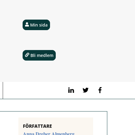
Min sida
Bli medlem
LinkedIn
Twitter
Facebook
FÖRFATTARE
Anna Dreber Almenberg
,