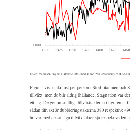
Källa:
Maddison Project Database 2023 med källor från Broadberry m fl (2015)
Figur 1 visar inkomst per person i Storbritannien och Sve
tillväxt, men de blir aldrig ihållande. Stagnation var de
ett tag. De genomsnittliga tillväxttakterna i figuren är
sådan tillväxt är dubbleringstakterna 380 respektive 4
år, var med dessa låga tillväxttakter sju respektive fe