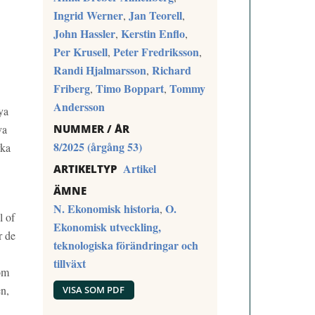
Ingrid Werner
Jan Teorell
,
,
John Hassler
Kerstin Enflo
,
,
Per Krusell
Peter Fredriksson
,
,
Randi Hjalmarsson
Richard
,
Friberg
Timo Boppart
Tommy
,
,
Andersson
ya
va
NUMMER / ÅR
8/2025 (årgång 53)
rka
Artikel
ARTIKELTYP
ÄMNE
N. Ekonomisk historia
O.
,
l of
Ekonomisk utveckling,
r de
teknologiska förändringar och
tillväxt
som
en,
VISA SOM PDF