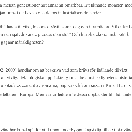
en mellan generationer allt annat än omärkbar. Ett liknande mönster, me
an finns i de flesta av världens industrialiserade länder.
ållande tillväxt, historiskt såväl som i dag och i framtiden. Vilka kraft
 nya i en självdrivande process utan slut? Och hur ska ekonomisk politik
st gagnar mänskligheten?
, 2009) handlar om att beskriva vad som krävs för ihållande tillväxt
tt viktiga teknologiska upptäckter gjorts i hela mänsklighetens historia
pel upptäcktes cement av romarna, papper och kompassen i Kina, Herons
ltiden i Europa. Men varför ledde inte dessa upptäckter till ihållande
”användbar kunskap” för att kunna underbygga långsiktig tillväxt. Använ