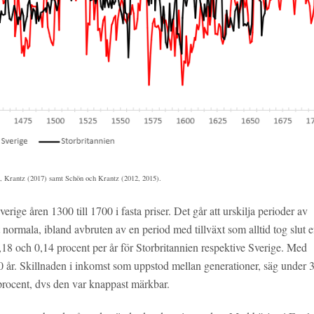
, Krantz (2017) samt Schön och Krantz (2012, 2015).
rige åren 1300 till 1700 i fasta priser. Det går att urskilja perioder av
t normala, ibland avbruten av en period med tillväxt som alltid tog slut e
 0,18 och 0,14 procent per år för Storbritannien respektive Sverige. Med
90 år. Skillnaden i inkomst som uppstod mellan generationer, säg under 
m procent, dvs den var knappast märkbar.