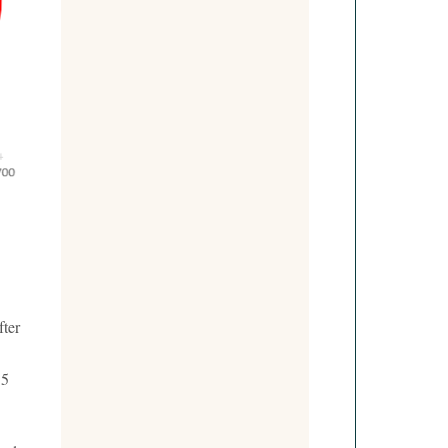
fter
35