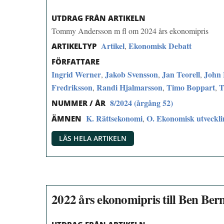
UTDRAG FRÅN ARTIKELN
Tommy Andersson m fl om 2024 års ekonomipris
Artikel
Ekonomisk Debatt
,
ARTIKELTYP
FÖRFATTARE
Ingrid Werner
Jakob Svensson
Jan Teorell
John 
,
,
,
Fredriksson
Randi Hjalmarsson
Timo Boppart
T
,
,
,
8/2024 (årgång 52)
NUMMER / ÅR
K. Rättsekonomi
O. Ekonomisk utvecklin
,
ÄMNEN
LÄS HELA ARTIKELN
2022 års ekonomipris till Ben Be