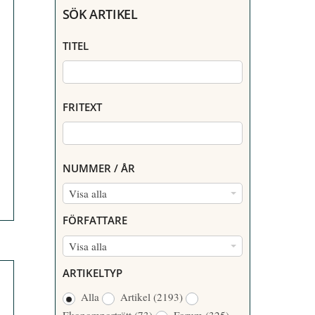
SÖK ARTIKEL
TITEL
FRITEXT
NUMMER / ÅR
N
Visa alla
U
FÖRFATTARE
M
F
Visa alla
M
Ö
E
ARTIKELTYP
R
R
Alla
Artikel
(2193)
F
/