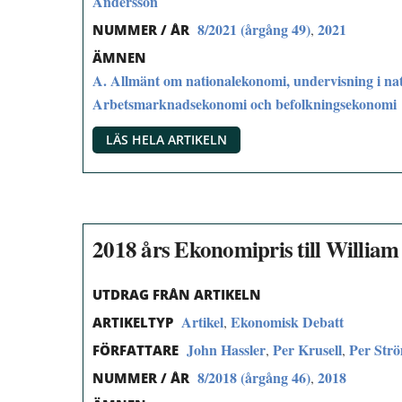
Andersson
8/2021 (årgång 49)
2021
,
NUMMER / ÅR
ÄMNEN
A. Allmänt om nationalekonomi, undervisning i na
Arbetsmarknadsekonomi och befolkningsekonomi
LÄS HELA ARTIKELN
2018 års Ekonomipris till Willia
UTDRAG FRÅN ARTIKELN
Artikel
Ekonomisk Debatt
,
ARTIKELTYP
John Hassler
Per Krusell
Per Str
,
,
FÖRFATTARE
8/2018 (årgång 46)
2018
,
NUMMER / ÅR