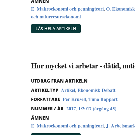
ÄMNEN
E. Makroekonomi och penningteori
O. Ekonomisk 
,
och naturresursekonomi
LÄS HELA ARTIKELN
Hur mycket vi arbetar - dåtid, nut
UTDRAG FRÅN ARTIKELN
Artikel
Ekonomisk Debatt
,
ARTIKELTYP
Per Krusell
Timo Boppart
,
FÖRFATTARE
2017
1/2017 (årgång 45)
,
NUMMER / ÅR
ÄMNEN
E. Makroekonomi och penningteori
J. Arbetsmar
,