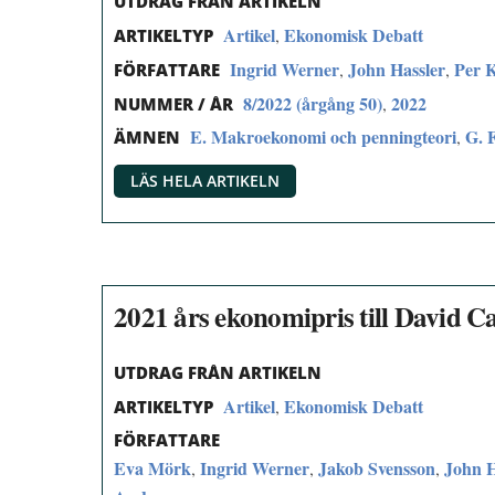
UTDRAG FRÅN ARTIKELN
Artikel
Ekonomisk Debatt
,
ARTIKELTYP
Ingrid Werner
John Hassler
Per K
,
,
FÖRFATTARE
8/2022 (årgång 50)
2022
,
NUMMER / ÅR
E. Makroekonomi och penningteori
G. 
,
ÄMNEN
LÄS HELA ARTIKELN
2021 års ekonomipris till David 
UTDRAG FRÅN ARTIKELN
Artikel
Ekonomisk Debatt
,
ARTIKELTYP
FÖRFATTARE
Eva Mörk
Ingrid Werner
Jakob Svensson
John H
,
,
,