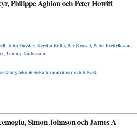
kyr, Philippe Aghion och Peter Howitt
ell
John Hassler
Kerstin Enflo
Per Krusell
Peter Fredriksson
,
,
,
,
,
rt
Tommy Andersson
,
ckling, teknologiska förändringar och tillväxt
 Acemoglu, Simon Johnson och James A