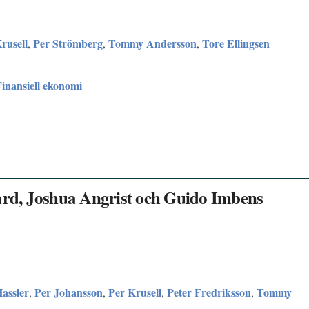
rusell
Per Strömberg
Tommy Andersson
Tore Ellingsen
,
,
,
Finansiell ekonomi
Card, Joshua Angrist och Guido Imbens
assler
Per Johansson
Per Krusell
Peter Fredriksson
Tommy
,
,
,
,