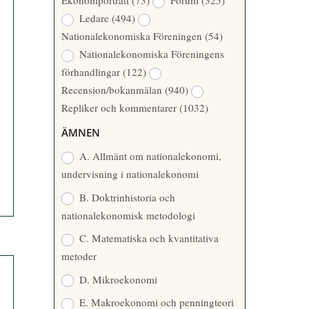
Ekonomporträtt
(73)
Forum
(325)
A
Å
Ledare
(494)
T
R
Nationalekonomiska Föreningen
(54)
T
Nationalekonomiska Föreningens
A
förhandlingar
(122)
R
Recension/bokanmälan
(940)
E
Repliker och kommentarer
(1032)
ÄMNEN
A. Allmänt om nationalekonomi,
undervisning i nationalekonomi
B. Doktrinhistoria och
nationalekonomisk metodologi
C. Matematiska och kvantitativa
metoder
D. Mikroekonomi
E. Makroekonomi och penningteori