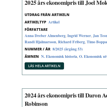
2025 års ekonomipris till Joel Mo
UTDRAG FRÅN ARTIKELN
Artikel
ARTIKELTYP
FÖRFATTARE
Anna Dreber Almenberg
Ingrid Werner
Jan Teor
,
,
Randi Hjalmarsson
Richard Friberg
Timo Boppa
,
,
8/2025 (årgång 53)
NUMMER / ÅR
N. Ekonomisk historia
O. Ekonomisk utve
,
ÄMNEN
LÄS HELA ARTIKELN
2024 års ekonomipris till Daron
Robinson