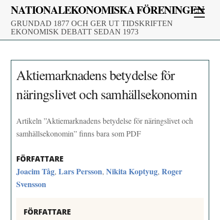
Skip
NATIONALEKONOMISKA FÖRENINGEN
Men
to
GRUNDAD 1877 OCH GER UT TIDSKRIFTEN
content
EKONOMISK DEBATT SEDAN 1973
Aktiemarknadens betydelse för
näringslivet och samhällsekonomin
Artikeln ”Aktiemarknadens betydelse för näringslivet och
samhällsekonomin” finns bara som PDF
FÖRFATTARE
Joacim Tåg
Lars Persson
Nikita Koptyug
Roger
,
,
,
Svensson
FÖRFATTARE