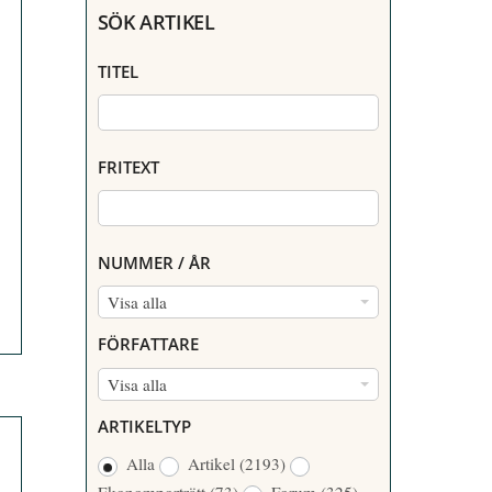
SÖK ARTIKEL
TITEL
FRITEXT
NUMMER / ÅR
N
Visa alla
U
FÖRFATTARE
M
F
Visa alla
M
Ö
E
ARTIKELTYP
R
R
Alla
Artikel
(2193)
F
/