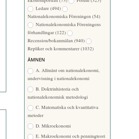
Ekonomporträtt
(73)
Forum
(325)
A
Å
Ledare
(494)
T
R
Nationalekonomiska Föreningen
(54)
T
Nationalekonomiska Föreningens
A
förhandlingar
(122)
R
Recension/bokanmälan
(940)
E
Repliker och kommentarer
(1032)
ÄMNEN
A. Allmänt om nationalekonomi,
undervisning i nationalekonomi
B. Doktrinhistoria och
nationalekonomisk metodologi
C. Matematiska och kvantitativa
metoder
D. Mikroekonomi
E. Makroekonomi och penningteori