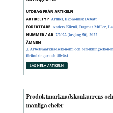
UTDRAG FRÅN ARTIKELN
Artikel
Ekonomisk Debatt
,
ARTIKELTYP
Anders Kärnä
Dagmar Müller
La
,
,
FÖRFATTARE
7/2022 (årgång 50)
2022
,
NUMMER / ÅR
ÄMNEN
J. Arbetsmarknadsekonomi och befolkningsekono
förändringar och tillväxt
LÄS HELA ARTIKELN
Produktmarknadskonkurrens och sk
manliga chefer