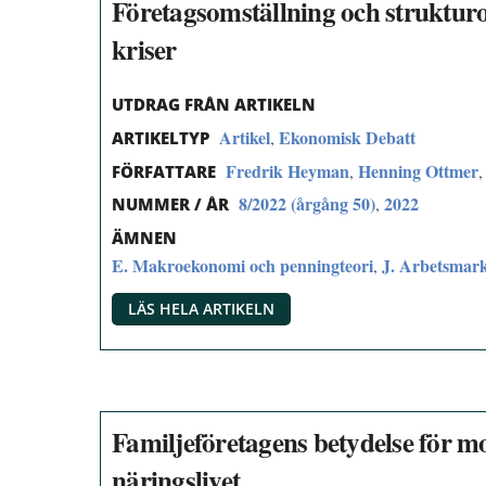
Företagsomställning och struktu
kriser
UTDRAG FRÅN ARTIKELN
Artikel
Ekonomisk Debatt
,
ARTIKELTYP
Fredrik Heyman
Henning Ottmer
,
FÖRFATTARE
8/2022 (årgång 50)
2022
,
NUMMER / ÅR
ÄMNEN
E. Makroekonomi och penningteori
J. Arbetsmar
,
LÄS HELA ARTIKELN
Familjeföretagens betydelse för m
näringslivet