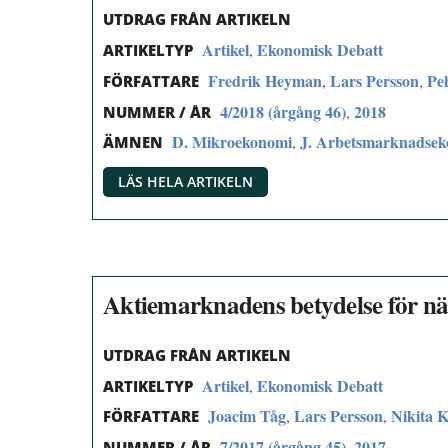
UTDRAG FRÅN ARTIKELN
Artikel
Ekonomisk Debatt
,
ARTIKELTYP
Fredrik Heyman
Lars Persson
Pe
,
,
FÖRFATTARE
4/2018 (årgång 46)
2018
,
NUMMER / ÅR
D. Mikroekonomi
J. Arbetsmarknadsek
,
ÄMNEN
LÄS HELA ARTIKELN
Aktiemarknadens betydelse för nä
UTDRAG FRÅN ARTIKELN
Artikel
Ekonomisk Debatt
,
ARTIKELTYP
Joacim Tåg
Lars Persson
Nikita 
,
,
FÖRFATTARE
7/2017 (årgång 45)
2017
,
NUMMER / ÅR