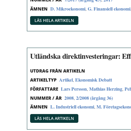
D. Mikroekonomi
G. Finansiell ekonomi
,
ÄMNEN
LÄS HELA ARTIKELN
Utländska direktinvesteringar: Eff
UTDRAG FRÅN ARTIKELN
Artikel
Ekonomisk Debatt
,
ARTIKELTYP
Lars Persson
Mathias Herzing
Pe
,
,
FÖRFATTARE
2008
2/2008 (årgång 36)
,
NUMMER / ÅR
L. Industriell ekonomi
M. Företagsekon
,
ÄMNEN
LÄS HELA ARTIKELN