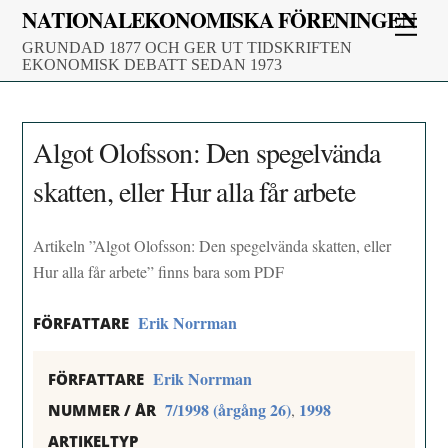
Skip
NATIONALEKONOMISKA FÖRENINGEN
Men
to
GRUNDAD 1877 OCH GER UT TIDSKRIFTEN
content
EKONOMISK DEBATT SEDAN 1973
Algot Olofsson: Den spegelvända
skatten, eller Hur alla får arbete
Artikeln ”Algot Olofsson: Den spegelvända skatten, eller
Hur alla får arbete” finns bara som PDF
Erik Norrman
FÖRFATTARE
Erik Norrman
FÖRFATTARE
7/1998 (årgång 26)
1998
,
NUMMER / ÅR
ARTIKELTYP