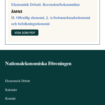
Ekonomisk Debatt
Recension/bokanmälan
,
ÄMNE
H. Offentlig ekonomi
J. Arbetsmarknadsekonomi
,
och befolkningsekonomi
VISA SOM PDF
Nationalekonomiska Föreningen
Back
To
Top
Ekonomisk Debatt
Kalender
Kontakt