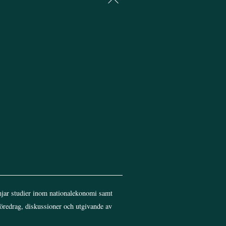
To
Top
jar studier inom nationalekonomi samt
föredrag, diskussioner och utgivande av