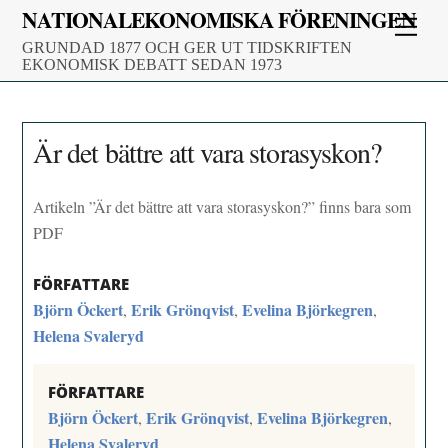
Skip
NATIONALEKONOMISKA FÖRENINGEN
Men
to
GRUNDAD 1877 OCH GER UT TIDSKRIFTEN
content
EKONOMISK DEBATT SEDAN 1973
Är det bättre att vara storasyskon?
Artikeln ”Är det bättre att vara storasyskon?” finns bara som
PDF
FÖRFATTARE
Björn Öckert
Erik Grönqvist
Evelina Björkegren
,
,
,
Helena Svaleryd
FÖRFATTARE
Björn Öckert
Erik Grönqvist
Evelina Björkegren
,
,
,
Helena Svaleryd