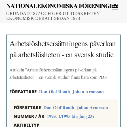
Skip
NATIONALEKONOMISKA FÖRENINGEN
Men
to
GRUNDAD 1877 OCH GER UT TIDSKRIFTEN
content
EKONOMISK DEBATT SEDAN 1973
Arbetslöshetsersättningens påverkan
på arbetslösheten - en svensk studie
Artikeln ”Arbetslöshetsersättningens påverkan på
arbetslösheten – en svensk studie” finns bara som PDF
Dan-Olof Rooth
Johan Aronsson
,
FÖRFATTARE
Dan-Olof Rooth
Johan Aronsson
,
FÖRFATTARE
1995
1/1995 (årgång 23)
,
NUMMER / ÅR
ARTIKELTYP