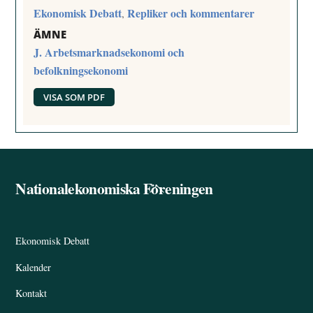
Ekonomisk Debatt
Repliker och kommentarer
,
ÄMNE
J. Arbetsmarknadsekonomi och
befolkningsekonomi
VISA SOM PDF
Nationalekonomiska Föreningen
Back
To
Top
Ekonomisk Debatt
Kalender
Kontakt