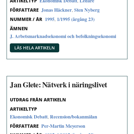
Ekonomisk Debatt
Ledare
,
ARTIKELTYP
Jonas Häckner
Sten Nyberg
,
FÖRFATTARE
1995
1/1995 (årgång 23)
,
NUMMER / ÅR
ÄMNEN
J. Arbetsmarknadsekonomi och befolkningsekonomi
LÄS HELA ARTIKELN
Jan Glete: Nätverk i näringslivet
UTDRAG FRÅN ARTIKELN
ARTIKELTYP
Ekonomisk Debatt
Recension/bokanmälan
,
Per-Martin Meyerson
FÖRFATTARE