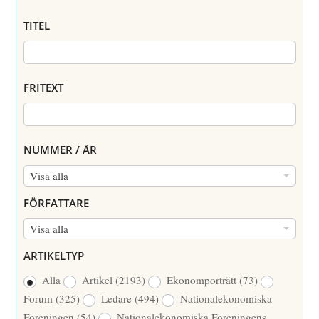
TITEL
FRITEXT
NUMMER / ÅR
N
Visa alla
U
FÖRFATTARE
M
F
Visa alla
M
Ö
E
ARTIKELTYP
R
R
Alla
Artikel
(2193)
Ekonomporträtt
(73)
F
/
Forum
(325)
Ledare
(494)
Nationalekonomiska
A
Å
Föreningen
(54)
Nationalekonomiska Föreningens