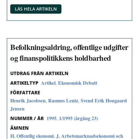
LÄS HELA ARTIKELN
Befolkningsaldring, offentlige udgifter
og finanspolitikkens holdbarhed
UTDRAG FRÅN ARTIKELN
Artikel
Ekonomisk Debatt
,
ARTIKELTYP
FÖRFATTARE
Henrik Jacobsen
Rasmus Lentz
Svend Erik Hougaard
,
,
Jensen
1995
1/1995 (årgång 23)
,
NUMMER / ÅR
ÄMNEN
H. Offentlig ekonomi
J. Arbetsmarknadsekonomi och
,