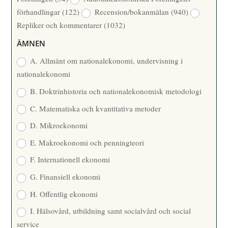
T
R
förhandlingar
(122)
Recension/bokanmälan
(940)
T
Repliker och kommentarer
(1032)
A
R
ÄMNEN
E
A. Allmänt om nationalekonomi, undervisning i
nationalekonomi
B. Doktrinhistoria och nationalekonomisk metodologi
C. Matematiska och kvantitativa metoder
D. Mikroekonomi
E. Makroekonomi och penningteori
F. Internationell ekonomi
G. Finansiell ekonomi
H. Offentlig ekonomi
I. Hälsovård, utbildning samt socialvård och social
service