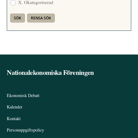
X. Okategoriserad
Nationalekonomiska Föreningen
Back
To
Top
Ekonomisk Debatt
Kalender
Kontakt
Personuppgiftspolicy