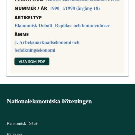
1990
1/1990 (årgång 18)
,
NUMMER / ÅR
ARTIKELTYP
Ekonomisk Debatt
Repliker och kommentarer
,
ÄMNE
J. Arbetsmarknadsekonomi och
befolkningsekonomi
VISA SOM PDF
Nationalekonomiska Föreningen
Back
To
Top
Ekonomisk Debatt
Kalender