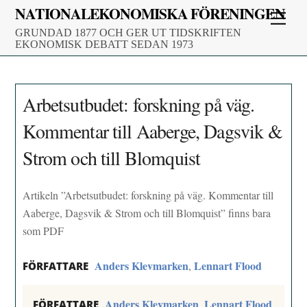
Skip
NATIONALEKONOMISKA FÖRENINGEN
Men
to
GRUNDAD 1877 OCH GER UT TIDSKRIFTEN
content
EKONOMISK DEBATT SEDAN 1973
Arbetsutbudet: forskning på väg.
Kommentar till Aaberge, Dagsvik &
Strom och till Blomquist
Artikeln ”Arbetsutbudet: forskning på väg. Kommentar till
Aaberge, Dagsvik & Strom och till Blomquist” finns bara
som PDF
Anders Klevmarken
Lennart Flood
,
FÖRFATTARE
Anders Klevmarken
Lennart Flood
,
FÖRFATTARE