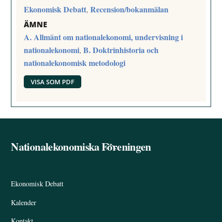
Ekonomisk Debatt
Recension/bokanmälan
,
ÄMNE
A. Allmänt om nationalekonomi, undervisning i
nationalekonomi
B. Doktrinhistoria och
,
nationalekonomisk metodologi
VISA SOM PDF
Nationalekonomiska Föreningen
Back
To
Top
Ekonomisk Debatt
Kalender
Kontakt