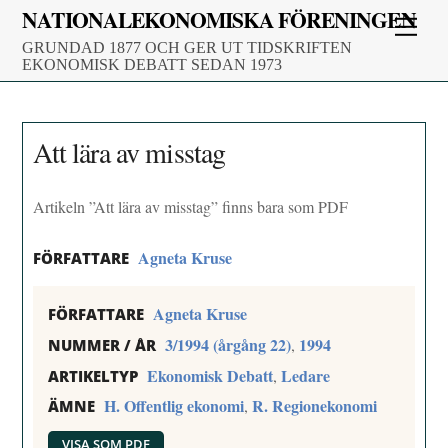
Skip
NATIONALEKONOMISKA FÖRENINGEN
Men
to
GRUNDAD 1877 OCH GER UT TIDSKRIFTEN
content
EKONOMISK DEBATT SEDAN 1973
Att lära av misstag
Artikeln ”Att lära av misstag” finns bara som PDF
Agneta Kruse
FÖRFATTARE
Agneta Kruse
FÖRFATTARE
3/1994 (årgång 22)
1994
,
NUMMER / ÅR
Ekonomisk Debatt
Ledare
,
ARTIKELTYP
H. Offentlig ekonomi
R. Regionekonomi
,
ÄMNE
VISA SOM PDF