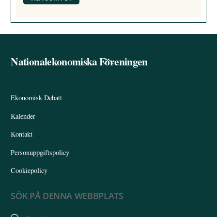
Nationalekonomiska Föreningen
Back
To
Top
Ekonomisk Debatt
Kalender
Kontakt
Personuppgiftspolicy
Cookiepolicy
SÖK PÅ DENNA WEBBPLATS