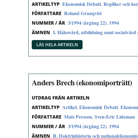
Ekonomisk Debatt
Repliker och k
,
ARTIKELTYP
Roland Granqvist
FÖRFATTARE
3/1994 (årgång 22)
1994
,
NUMMER / ÅR
I. Hälsovård, utbildning samt socialvård 
ÄMNEN
LÄS HELA ARTIKELN
Anders Brech (ekonomiporträtt)
UTDRAG FRÅN ARTIKELN
Artikel
Ekonomisk Debatt
Ekonomp
,
,
ARTIKELTYP
Mats Persson
Sven-Eric Lideman
,
FÖRFATTARE
3/1994 (årgång 22)
1994
,
NUMMER / ÅR
B. Doktrinhistoria och nationalekonomi
ÄMNEN