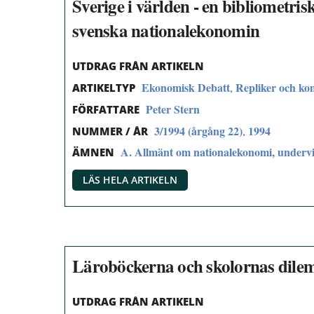
Sverige i världen - en bibliometris
svenska nationalekonomin
UTDRAG FRÅN ARTIKELN
Ekonomisk Debatt
Repliker och k
,
ARTIKELTYP
Peter Stern
FÖRFATTARE
3/1994 (årgång 22)
1994
,
NUMMER / ÅR
A. Allmänt om nationalekonomi, undervi
ÄMNEN
LÄS HELA ARTIKELN
Läroböckerna och skolornas dil
UTDRAG FRÅN ARTIKELN