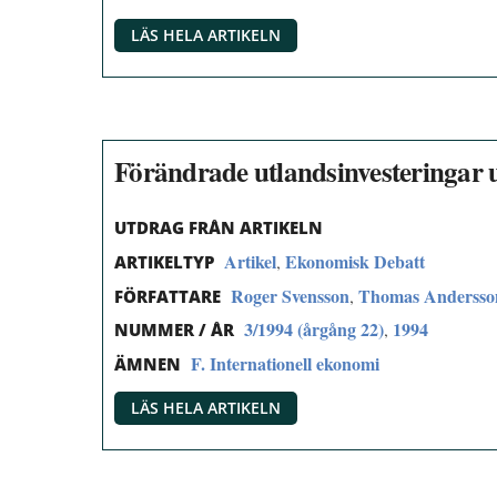
LÄS HELA ARTIKELN
Förändrade utlandsinvesteringar 
UTDRAG FRÅN ARTIKELN
Artikel
Ekonomisk Debatt
,
ARTIKELTYP
Roger Svensson
Thomas Andersso
,
FÖRFATTARE
3/1994 (årgång 22)
1994
,
NUMMER / ÅR
F. Internationell ekonomi
ÄMNEN
LÄS HELA ARTIKELN