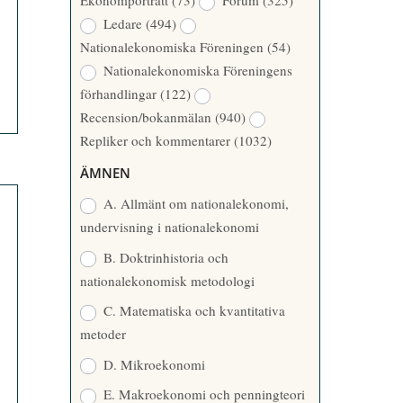
Ekonomporträtt
(73)
Forum
(325)
A
Å
Ledare
(494)
T
R
Nationalekonomiska Föreningen
(54)
T
Nationalekonomiska Föreningens
A
förhandlingar
(122)
R
Recension/bokanmälan
(940)
E
Repliker och kommentarer
(1032)
ÄMNEN
A. Allmänt om nationalekonomi,
undervisning i nationalekonomi
B. Doktrinhistoria och
nationalekonomisk metodologi
C. Matematiska och kvantitativa
metoder
D. Mikroekonomi
E. Makroekonomi och penningteori