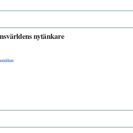
nansvärldens nytänkare
nmälan