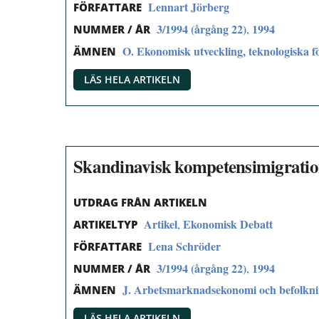
Lennart Jörberg
FÖRFATTARE
3/1994 (årgång 22)
1994
,
NUMMER / ÅR
O. Ekonomisk utveckling, teknologiska fö
ÄMNEN
LÄS HELA ARTIKELN
Skandinavisk kompetensimigration
UTDRAG FRÅN ARTIKELN
Artikel
Ekonomisk Debatt
,
ARTIKELTYP
Lena Schröder
FÖRFATTARE
3/1994 (årgång 22)
1994
,
NUMMER / ÅR
J. Arbetsmarknadsekonomi och befolkn
ÄMNEN
LÄS HELA ARTIKELN