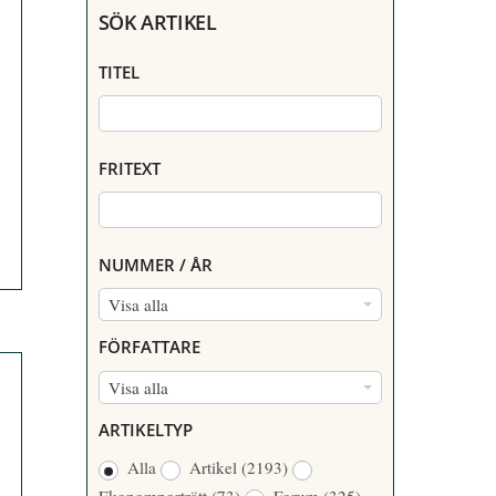
SÖK ARTIKEL
TITEL
FRITEXT
NUMMER / ÅR
N
Visa alla
U
FÖRFATTARE
M
F
Visa alla
M
Ö
E
ARTIKELTYP
R
R
Alla
Artikel
(2193)
F
/