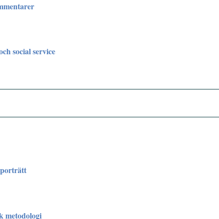
ommentarer
och social service
orträtt
sk metodologi