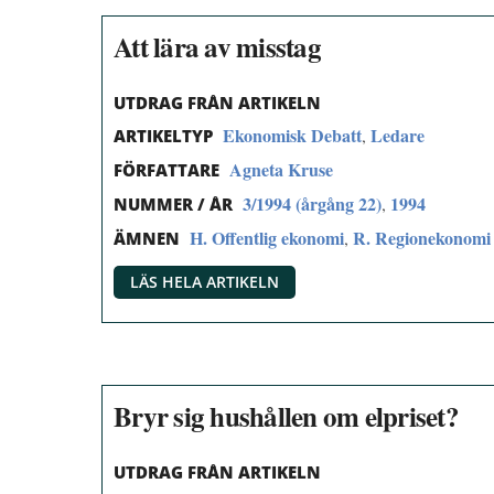
Att lära av misstag
UTDRAG FRÅN ARTIKELN
Ekonomisk Debatt
Ledare
,
ARTIKELTYP
Agneta Kruse
FÖRFATTARE
3/1994 (årgång 22)
1994
,
NUMMER / ÅR
H. Offentlig ekonomi
R. Regionekonomi
,
ÄMNEN
LÄS HELA ARTIKELN
Bryr sig hushållen om elpriset?
UTDRAG FRÅN ARTIKELN