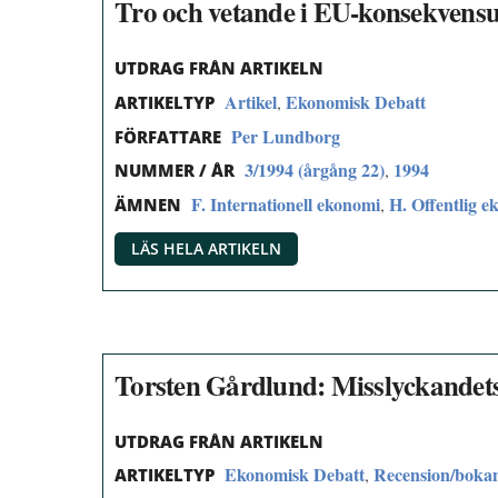
Tro och vetande i EU-konsekvens
UTDRAG FRÅN ARTIKELN
Artikel
Ekonomisk Debatt
,
ARTIKELTYP
Per Lundborg
FÖRFATTARE
3/1994 (årgång 22)
1994
,
NUMMER / ÅR
F. Internationell ekonomi
H. Offentlig e
,
ÄMNEN
LÄS HELA ARTIKELN
Torsten Gårdlund: Misslyckandets
UTDRAG FRÅN ARTIKELN
Ekonomisk Debatt
Recension/boka
,
ARTIKELTYP