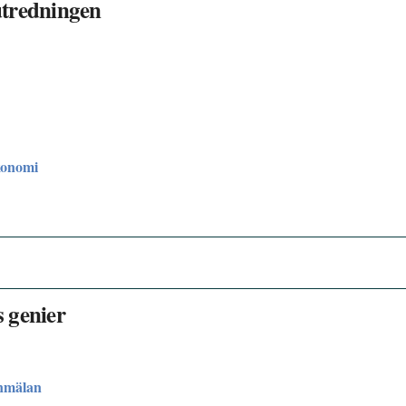
utredningen
konomi
 genier
nmälan