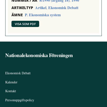
8/1990 (årgång 18)
1990
,
NUMMER / ÅR
Artikel
Ekonomisk Debatt
,
ARTIKELTYP
P. Ekonomiska system
ÄMNE
VISA SOM PDF
Nationalekonomiska Föreningen
Back
To
Top
Ekonomisk Debatt
Kalender
Kontakt
Personuppgiftspolicy