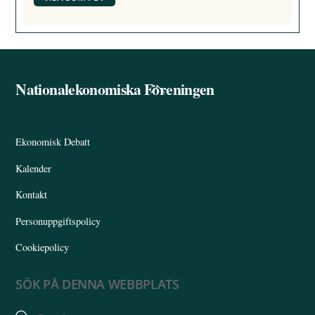
Nationalekonomiska Föreningen
Back
To
Top
Ekonomisk Debatt
Kalender
Kontakt
Personuppgiftspolicy
Cookiepolicy
SÖK PÅ DENNA WEBBPLATS