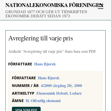
Skip
NATIONALEKONOMISKA FÖRENINGEN
Men
to
GRUNDAD 1877 OCH GER UT TIDSKRIFTEN
content
EKONOMISK DEBATT SEDAN 1973
Avreglering till varje pris
Artikeln ”Avreglering till varje pris” finns bara som PDF
Hans Bjurek
FÖRFATTARE
Hans Bjurek
FÖRFATTARE
4/2000 (årgång 28)
2000
,
NUMMER / ÅR
Ekonomisk Debatt
Ledare
,
ARTIKELTYP
H. Offentlig ekonomi
ÄMNE
VISA SOM PDF