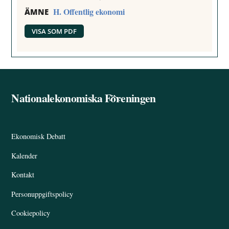
H. Offentlig ekonomi
ÄMNE
VISA SOM PDF
Nationalekonomiska Föreningen
Back
To
Top
Ekonomisk Debatt
Kalender
Kontakt
Personuppgiftspolicy
Cookiepolicy