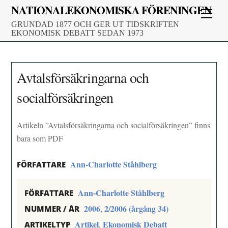
Skip
NATIONALEKONOMISKA FÖRENINGEN
Men
to
GRUNDAD 1877 OCH GER UT TIDSKRIFTEN
content
EKONOMISK DEBATT SEDAN 1973
Avtalsförsäkringarna och
socialförsäkringen
Artikeln ”Avtalsförsäkringarna och socialförsäkringen” finns
bara som PDF
Ann-Charlotte Ståhlberg
FÖRFATTARE
Ann-Charlotte Ståhlberg
FÖRFATTARE
2006
2/2006 (årgång 34)
,
NUMMER / ÅR
Artikel
Ekonomisk Debatt
,
ARTIKELTYP