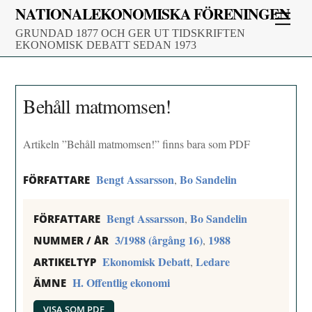
Skip
NATIONALEKONOMISKA FÖRENINGEN
Men
to
GRUNDAD 1877 OCH GER UT TIDSKRIFTEN
content
EKONOMISK DEBATT SEDAN 1973
Behåll matmomsen!
Artikeln ”Behåll matmomsen!” finns bara som PDF
Bengt Assarsson
Bo Sandelin
,
FÖRFATTARE
Bengt Assarsson
Bo Sandelin
,
FÖRFATTARE
3/1988 (årgång 16)
1988
,
NUMMER / ÅR
Ekonomisk Debatt
Ledare
,
ARTIKELTYP
H. Offentlig ekonomi
ÄMNE
VISA SOM PDF