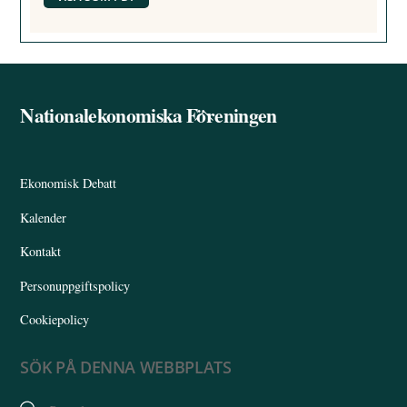
Nationalekonomiska Föreningen
Back
To
Top
Ekonomisk Debatt
Kalender
Kontakt
Personuppgiftspolicy
Cookiepolicy
SÖK PÅ DENNA WEBBPLATS