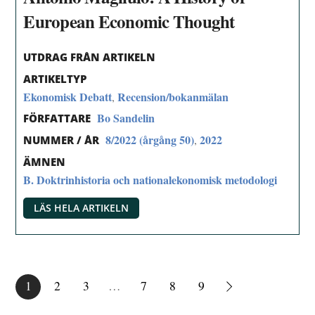
European Economic Thought
UTDRAG FRÅN ARTIKELN
ARTIKELTYP
Ekonomisk Debatt
Recension/bokanmälan
,
Bo Sandelin
FÖRFATTARE
8/2022 (årgång 50)
2022
,
NUMMER / ÅR
ÄMNEN
B. Doktrinhistoria och nationalekonomisk metodologi
LÄS HELA ARTIKELN
1
2
3
…
7
8
9