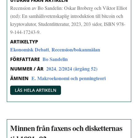
UTDRAG FRÅN ARTIKELN
Recension av Bo Sandelin: Oskar Broberg och Viktor Elliot
(red): En samhällsvetenskaplig introduktion till bitcoin och
kryptovalutor, Studentlitteratur, 2023, 203 sidor, ISBN 978-
9-144-17243-9.
ARTIKELTYP
Ekonomisk Debatt
Recension/bokanmälan
,
Bo Sandelin
FÖRFATTARE
2024
2/2024 (årgång 52)
,
NUMMER / ÅR
E. Makroekonomi och penningteori
ÄMNEN
LÄS HELA ARTIKELN
Minnen från faxens och disketternas