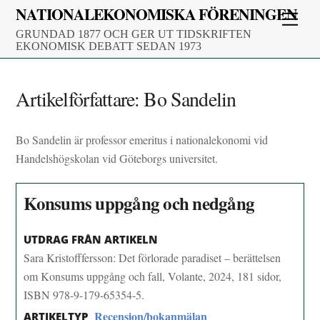
Skip
NATIONALEKONOMISKA FÖRENINGEN
Men
to
GRUNDAD 1877 OCH GER UT TIDSKRIFTEN
content
EKONOMISK DEBATT SEDAN 1973
Artikelförfattare:
Bo Sandelin
Bo Sandelin är professor emeritus i nationalekonomi vid
Handelshögskolan vid Göteborgs universitet.
Konsums uppgång och nedgång
UTDRAG FRÅN ARTIKELN
Sara Kristofffersson: Det förlorade paradiset – berättelsen
om Konsums uppgång och fall, Volante, 2024, 181 sidor,
ISBN 978-9-179-65354-5.
Recension/bokanmälan
ARTIKELTYP