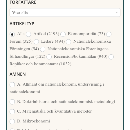
FÖRFATTARE
M
F
Visa alla
M
Ö
E
ARTIKELTYP
R
R
Alla
Artikel
(2193)
Ekonomporträtt
(73)
F
/
Forum
(325)
Ledare
(494)
Nationalekonomiska
A
Å
Föreningen
(54)
Nationalekonomiska Föreningens
T
R
förhandlingar
(122)
Recension/bokanmälan
(940)
T
Repliker och kommentarer
(1032)
A
R
ÄMNEN
E
A. Allmänt om nationalekonomi, undervisning i
nationalekonomi
B. Doktrinhistoria och nationalekonomisk metodologi
C. Matematiska och kvantitativa metoder
D. Mikroekonomi