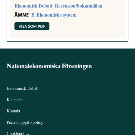
Ekonomisk Debatt
Recension/bokanmälan
,
P. Ekonomiska system
ÄMNE
VISA SOM PDF
Nationalekonomiska Föreningen
Back
To
Top
Ekonomisk Debatt
Kalender
Kontakt
Personuppgiftspolicy
Cookiepolicy