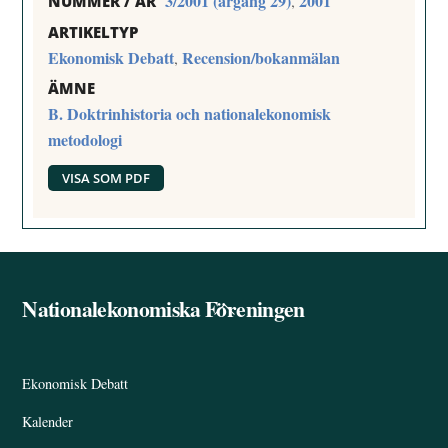
3/2001 (årgång 29)
2001
,
NUMMER / ÅR
ARTIKELTYP
Ekonomisk Debatt
Recension/bokanmälan
,
ÄMNE
B. Doktrinhistoria och nationalekonomisk
metodologi
VISA SOM PDF
Nationalekonomiska Föreningen
Back
To
Top
Ekonomisk Debatt
Kalender