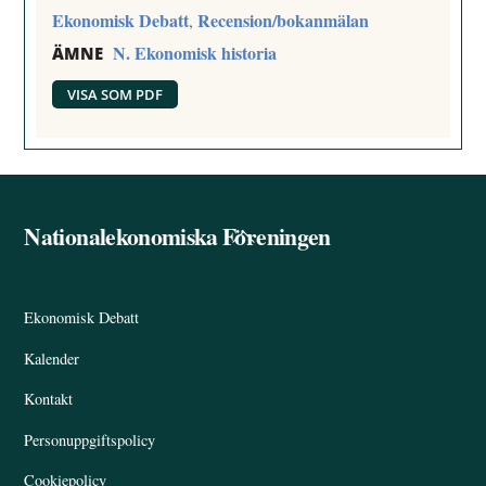
Ekonomisk Debatt
Recension/bokanmälan
,
N. Ekonomisk historia
ÄMNE
VISA SOM PDF
Nationalekonomiska Föreningen
Back
To
Top
Ekonomisk Debatt
Kalender
Kontakt
Personuppgiftspolicy
Cookiepolicy