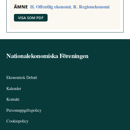
H. Offentlig ekonomi
R. Regionekonomi
,
ÄMNE
VISA SOM PDF
Nationalekonomiska Föreningen
Back
To
Top
Ekonomisk Debatt
Kalender
Kontakt
Personuppgiftspolicy
Cookiepolicy