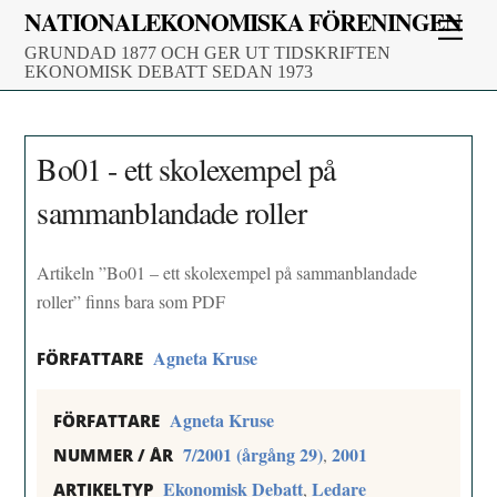
Skip
NATIONALEKONOMISKA FÖRENINGEN
Men
to
GRUNDAD 1877 OCH GER UT TIDSKRIFTEN
content
EKONOMISK DEBATT SEDAN 1973
Bo01 - ett skolexempel på
sammanblandade roller
Artikeln ”Bo01 – ett skolexempel på sammanblandade
roller” finns bara som PDF
Agneta Kruse
FÖRFATTARE
Agneta Kruse
FÖRFATTARE
7/2001 (årgång 29)
2001
,
NUMMER / ÅR
Ekonomisk Debatt
Ledare
,
ARTIKELTYP