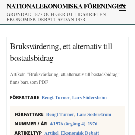
Skip
NATIONALEKONOMISKA FÖRENINGEN
Men
to
GRUNDAD 1877 OCH GER UT TIDSKRIFTEN
content
EKONOMISK DEBATT SEDAN 1973
Bruksvärdering, ett alternativ till
bostadsbidrag
Artikeln ”Bruksvärdering, ett alternativ till bostadsbidrag”
finns bara som PDF
Bengt Turner
Lars Söderström
,
FÖRFATTARE
Bengt Turner
Lars Söderström
,
FÖRFATTARE
4/1976 (årgång 4)
1976
,
NUMMER / ÅR
Artikel
Ekonomisk Debatt
,
ARTIKELTYP