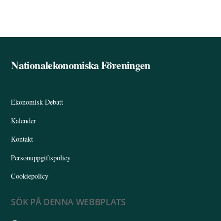
Nationalekonomiska Föreningen
Back
To
Top
Ekonomisk Debatt
Kalender
Kontakt
Personuppgiftspolicy
Cookiepolicy
SÖK PÅ DENNA WEBBPLATS