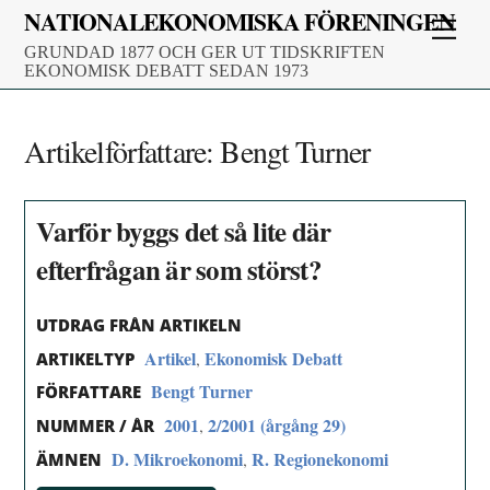
Skip
NATIONALEKONOMISKA FÖRENINGEN
Men
to
GRUNDAD 1877 OCH GER UT TIDSKRIFTEN
content
EKONOMISK DEBATT SEDAN 1973
Artikelförfattare:
Bengt Turner
Varför byggs det så lite där
efterfrågan är som störst?
UTDRAG FRÅN ARTIKELN
Artikel
Ekonomisk Debatt
,
ARTIKELTYP
Bengt Turner
FÖRFATTARE
2001
2/2001 (årgång 29)
,
NUMMER / ÅR
D. Mikroekonomi
R. Regionekonomi
,
ÄMNEN