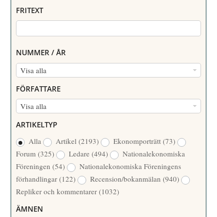
FRITEXT
NUMMER / ÅR
N
Visa alla
U
FÖRFATTARE
M
F
Visa alla
M
Ö
E
ARTIKELTYP
R
R
Alla
Artikel
(2193)
Ekonomporträtt
(73)
F
/
Forum
(325)
Ledare
(494)
Nationalekonomiska
A
Å
Föreningen
(54)
Nationalekonomiska Föreningens
T
R
förhandlingar
(122)
Recension/bokanmälan
(940)
T
Repliker och kommentarer
(1032)
A
R
ÄMNEN