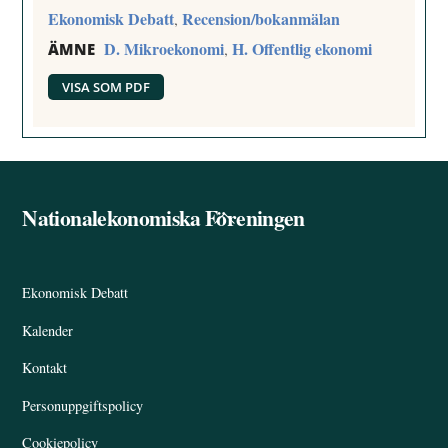
Ekonomisk Debatt
Recension/bokanmälan
,
D. Mikroekonomi
H. Offentlig ekonomi
,
ÄMNE
VISA SOM PDF
Nationalekonomiska Föreningen
Back
To
Top
Ekonomisk Debatt
Kalender
Kontakt
Personuppgiftspolicy
Cookiepolicy