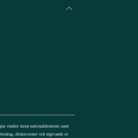
Back
To
Top
jar studier inom nationalekonomi samt
föredrag, diskussioner och utgivande av