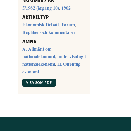
NUMMER / ÅR
5/1982 (årgång 10)
1982
,
ARTIKELTYP
Ekonomisk Debatt
Forum
,
,
Repliker och kommentarer
ÄMNE
A. Allmänt om
nationalekonomi, undervisning i
nationalekonomi
H. Offentlig
,
ekonomi
VISA SOM PDF