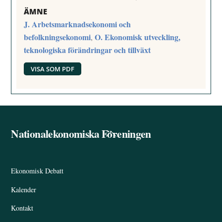
ÄMNE
J. Arbetsmarknadsekonomi och
befolkningsekonomi
O. Ekonomisk utveckling,
,
teknologiska förändringar och tillväxt
VISA SOM PDF
Nationalekonomiska Föreningen
Back
To
Top
Ekonomisk Debatt
Kalender
Kontakt